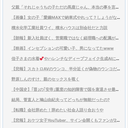
父親「それじゃうちの子ただの馬鹿じゃん、本当の事を言ってくれ」
【画像】女の子「愛嬌MAXで納車式やれって？しょうがないなあ…」
積水化学工業社員ワイ、積水ハウスは別会社だと力説
【朗報】新入社員ぼく、営業職ではなく経理職への配属が決まりガチで嬉しすぎて咽び泣く………………
【映画】インセプションの可愛い子、男になってたwww
佳子さまの水着
やハレンチなディープフェイク生成AIに宮内庁がブチギレwwwwww
【悲報】スカトロAVのウンコ、半分近くが偽物のウンコだった模様wwww
野原しんのすけ、親のセックスを覗く
【中国史】｢晋｣の｢安帝｣重度の知的障害で国を衰退させ最後には暗殺される
結局、菅直人と鳩山由紀夫ってどっちが無能だったの?
【転職】会社辞めた！辞めたい社会人語り合おうや
【悲報】おケツ女子YouTuber、サイン会開くもファンが2人しか来ず咽び泣く