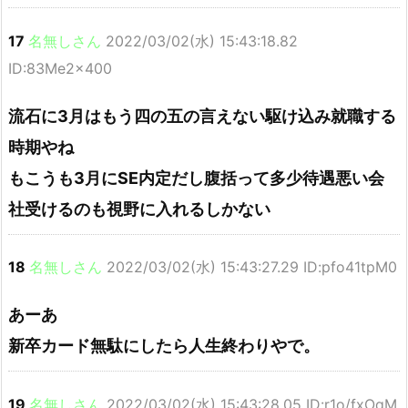
17
名無しさん
2022/03/02(水) 15:43:18.82
ID:83Me2x400
流石に3月はもう四の五の言えない駆け込み就職する
時期やね
もこうも3月にSE内定だし腹括って多少待遇悪い会
社受けるのも視野に入れるしかない
18
名無しさん
2022/03/02(水) 15:43:27.29 ID:pfo41tpM0
あーあ
新卒カード無駄にしたら人生終わりやで。
19
名無しさん
2022/03/02(水) 15:43:28.05 ID:r1o/fxOqM