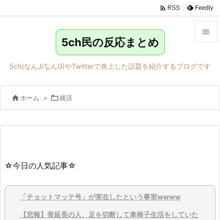

Feedly
RSS

5ch民の反応まとめ

メニュ
5ch(なんJ/なんG)やTwitterで炎上した話題を紹介するブログです

サイド

ホーム
>

就活

前へ

次へ

検索
☆今日の人気記事☆
「チョットマッテ号」が実在したという事実wwww
【悲報】骨延長の人、足を切断して車椅子生活をしていた