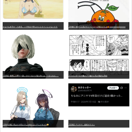
そもそも名字が「八奈見」って時点で明らかにヒロインじゃないだろ
【画像】海外で人気のキャラクターが開示される
wwwwwwwwwwwwwwwwwwwwwwwwwwwwwwwwwwwwwwwwwwwwwwwww
【
悲報】世間じゃ神ゲー扱いされてるけど個人的には「つまんねえ……」と思ったゲーム挙げてけ
ドラゴンボールで魔人ブウ編の人気が微妙な理由
【高市悲報】実はエロ同人でしか知らないアニメキャラ
【悲報】アニサマ、超絶ガラコン