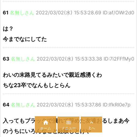
61
名無しさん
2022/03/02(水) 15:53:28.69 ID:af/OWr2d0
は？
今までなにしてた
63
名無しさん
2022/03/02(水) 15:53:33.38 ID:7i2FFfMy0
わいの末路見てるみたいで親近感湧くわ
ちな23卒でなんもしとらん
64
名無しさん
2022/03/02(水) 15:53:37.86 ID:lfkRI0e7p
入ってもブラックで潰れて辞めた友達おるしまあ今



メニュー
上へ
ホーム
のうちにいろんなこと経験しとけや