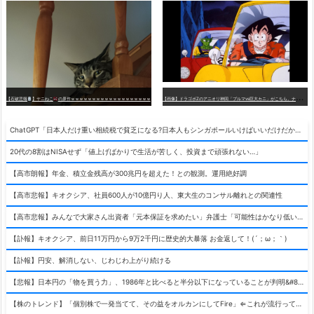
【
画像】ドラゴボZのアニオリ神回「ブルマvs巨大カニ」がこちら。ナメック星の海にドラゴボを落としたブルマと巨大カニのバトル
【石破悲報
】ヤニねこ
の原作ｗｗｗｗｗｗｗｗｗｗｗｗｗｗｗｗｗｗｗ
ChatGPT「日本人だけ重い相続税で貧乏になる?日本人もシンガポールいけばいいだけだから相続税で日本人は貧乏にならんだろ呆」
20代の8割はNISAせず「値上げばかりで生活が苦しく、投資まで頑張れない…」
【高市朗報】年金、積立金残高が300兆円を超えた！との観測。運用絶好調
【高市悲報】キオクシア、社員600人が10億円り人、東大生のコンサル離れとの関連性
【高市悲報】みんなで大家さん出資者「元本保証を求めたい」弁護士「可能性はかなり低い」出資者「不誠実！」
【訃報】キオクシア、前日11万円から9万2千円に歴史的大暴落 お金返して！(´；ω；｀)
【訃報】円安、解消しない、じわじわ上がり続ける
【悲報】日本円の「物を買う力」、1986年と比べると半分以下になっていることが判明&#8230;高市さんありがとう！
【株のトレンド】「個別株で一発当てて、その益をオルカンにしてFire」⇐これが流行ってるらしい