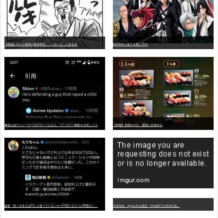
【朗報】ギャグ漫画の最高傑作、「パタリロ」に決まる
BLEACH（全７４巻）?!!!!!
嫌
儲公認アニメーターのげそいくおさん、マンガワン騒動を冷笑してスーパー大炎上
【朗報】美樹さやか、愛国に目覚める
識者「我々日本人は円しか使っていないので円安になろうが問題ない」
日本生命、OpenAIを提訴「ChatGPTが非弁行為」