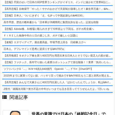
【悲報】円安のせいで日本のGDP世界ランキングがイギリス、インドに抜かれて世界6位に落ちてしまうwwwwwwwwwwww
【高市悲報】自称保守「やった！サナのおかげで天皇制が崩壊したぞ！麻生帝万歳！」&#x2b05;なにこれ
【悲報】日本人、ついにきずく「え、七夕って中国起源なの&#8230;」
高市早苗、歴史の教科書から「日本軍が沖縄県民に集団自決を迫った」記述を削除
【悲報】Adobe株、AI相場に殴られすぎて10年前より下回る。ガチホ民全滅へ
ＦＩＲＥした独身中年の１日の過ごし方、ガチで厳しいと話題に
【速報】エヌヴィディア、過去最高益。市場予想上回る 日経爆上げへ
日本人、デフレマインド思考に逆戻りする&#x1f97a;
【高市格差】キオクシア株を買う400万円を用意出来る日本人とそうでない貧乏人の差が超広まるって事よ
【悲報】ファナック、長年守り抜いた産業ロボットシェアで首位陥落！！業界「気付いたら一気に抜かれていた…」
ソフトバンクG「…」ﾌﾙﾌﾙつ6兆3,840億円 OpenAI「…」ｸﾞﾜｼｬ【ChatGPT】
2025年までに家買ってない奴、ハッキリ言って積みです&#x1f602;もう二度と庶民が買える値段になりません&#x1f602;&#x1f602;&#x1f602;
【高市悲報】みんなで大家さんに400万円出資した人「ばかだったんでしょうか、私は&#x1f622;」
Z世代「就職氷河期？努力不足の中年がいつまでも泣き言言っててうぜえんだよ」1万いいね

関連記事
世界の常識では日本の「終戦記念日」で