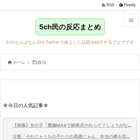

Feedly
RSS

5ch民の反応まとめ

メニュ
5ch(なんJ/なんG)やTwitterで炎上した話題を紹介するブログです

サイド

ホーム
>

政治

前へ

次へ

検索
☆今日の人気記事☆
【画像】女の子「愛嬌MAXで納車式やれって？しょうがないなあ…」
父親「それじゃうちの子ただの馬鹿じゃん、本当の事を言ってくれ」