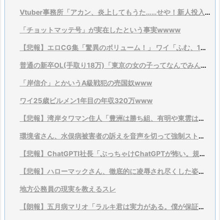
Vtuber事務所「アカン、炎上してもうた……せや！新人投入とゲーム大会乱発や！」
「チョットマッテ号」が実在したという事実wwww
【悲報】エロCG集「驚異のボリューム！」 ワイ「ふむ、1万枚くらいはあるんだろうな？(ﾆﾔﾘ」
普通の新卒OL(手取り18万)「東京の女の子ってなんでみんな40万円以上するバッグ持ってるの？不思議...
「岸信介」とかいうA級戦犯の売国奴www
ワイ25歳ビルメン1年目の年収320万www
【悲報】湾岸タワマン住人「豊洲は勝ち組、有明や東雲は負け」
環境省さん、水俣病被害者の訴えを音声を切って強制ストップするwwwwwwww
【悲報】ChatGPTI社長「ぶっちゃけChatGPTが怖い。規制すべきだわこれ」
【悲報】ハローマックさん、徹底的に凌辱され尽くした姿で見つかる。
地方公務員の現実を教えるスレ
【朗報】五月病マリオ「ラルキ君は実力がある。僕が保証するよ？」