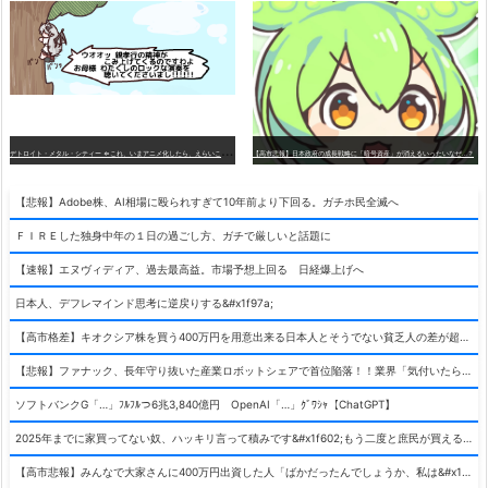
デ
トロイト・メタル・シティー ⇐これ、いまアニメ化したら、えらいことになってたよな？
【高市悲報】日本政府の成長戦略に「暗号資産」が消えるいったいなぜ…？
【悲報】Adobe株、AI相場に殴られすぎて10年前より下回る。ガチホ民全滅へ
ＦＩＲＥした独身中年の１日の過ごし方、ガチで厳しいと話題に
【速報】エヌヴィディア、過去最高益。市場予想上回る 日経爆上げへ
日本人、デフレマインド思考に逆戻りする&#x1f97a;
【高市格差】キオクシア株を買う400万円を用意出来る日本人とそうでない貧乏人の差が超広まるって事よ
【悲報】ファナック、長年守り抜いた産業ロボットシェアで首位陥落！！業界「気付いたら一気に抜かれていた…」
ソフトバンクG「…」ﾌﾙﾌﾙつ6兆3,840億円 OpenAI「…」ｸﾞﾜｼｬ【ChatGPT】
2025年までに家買ってない奴、ハッキリ言って積みです&#x1f602;もう二度と庶民が買える値段になりません&#x1f602;&#x1f602;&#x1f602;
【高市悲報】みんなで大家さんに400万円出資した人「ばかだったんでしょうか、私は&#x1f622;」