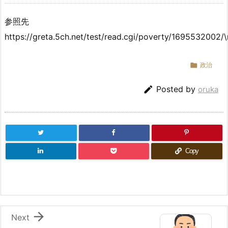
参照先
https://greta.5ch.net/test/read.cgi/poverty/1695532002/\

政治

Posted by
oruka
Copy

Next