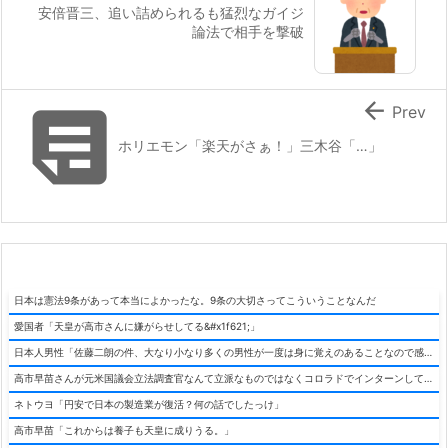
安倍晋三、追い詰められるも猛烈なガイジ
論法で相手を撃破


Prev
ホリエモン「楽天がさぁ！」三木谷「…」
日本は憲法9条があって本当によかったな。9条の大切さってこういうことなんだ
愛国者「天皇が高市さんに嫌がらせしてる&#x1f621;」
日本人男性「佐藤二朗の件、大なり小なり多くの男性が一度は身に覚えのあることなので感情論込みで決死擁護したくなる」
高市早苗さんが元米国議会立法調査官なんて立派なものではなくコロラドでインターンしてただけではないかという疑惑、徐々にバレ始める
ネトウヨ「円安で日本の製造業が復活？何の話でしたっけ」
高市早苗「これからは養子も天皇に成りうる。」