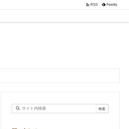

Feedly
RSS