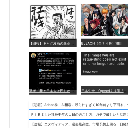
【
朗報】ギャグ漫画の最高傑作、「パタリロ」に決まる
BLEACH（全７４巻）?!!!!!
識
者「我々日本人は円しか使っていないので円安になろうが問題ない」
日
本生命、OpenAIを提訴「ChatGPTが非弁行為」
【悲報】Adobe株、AI相場に殴られすぎて10年前より下回る
ＦＩＲＥした独身中年の１日の過ごし方、ガチで厳しいと話題
【速報】エヌヴィディア、過去最高益。市場予想上回る 日経