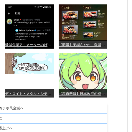
嫌
儲公認アニメーターのげそいくおさん、マンガワン騒動を冷笑してスーパー大炎上
【
朗報】美樹さやか、愛国に目覚める
デ
トロイト・メタル・シティー ⇐これ、いまアニメ化したら、えらいことになってたよな？
【
高市悲報】日本政府の成長戦略に「暗号資産」が消えるいったいなぜ…？
。ガチホ民全滅へ
に
爆上げへ