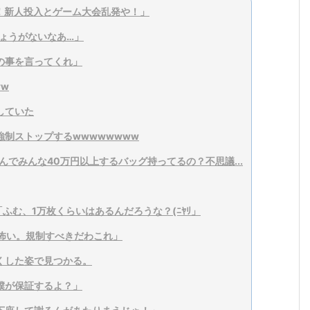
や！新人投入とゲーム大会乱発や！」
ょうがないなあ…」
の事を言ってくれ」
w
していた
制ストップするwwwwwwww
んでみんな40万円以上するバッグ持ってるの？不思議...
ふむ、1万枚くらいはあるんだろうな？(ﾆﾔﾘ」
Tが怖い。規制すべきだわこれ」
くした姿で見つかる。
僕が保証するよ？」