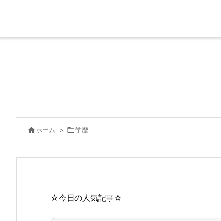

ホーム
>

学歴
☆今日の人気記事☆