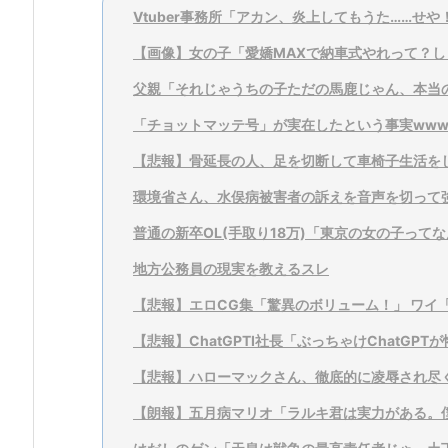
Vtuber事務所「アカン、炎上してもうた……せ
【画像】女の子「愛嬌MAXで納車式やれって？し
父親「それじゃうちの子ただの馬鹿じゃん、本当
「チョットマッテ号」が実在したという事実www
【悲報】骨延長の人、足を切断して車椅子生活を
環境省さん、水俣病被害者の訴えを音声を切って強
普通の新卒OL(手取り18万)「東京の女の子ってな
地方公務員の現実を教えるスレ
【悲報】エロCG集「驚異のボリューム！」 ワイ「
【悲報】ChatGPTI社長「ぶっちゃけChatGP
【悲報】ハローマックさん、徹底的に凌辱され尽
【朗報】五月病マリオ「ラルキ君は実力がある。