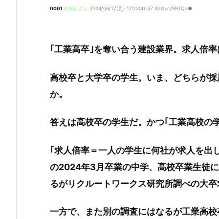
0001
名無しさん
2024/06/17(月) 17:13:41.37 ID:Gvc/8RTQa●
｢工業高卒｣を奪い合う建設業界。求人倍率
高校卒と大学卒の学生。いま、どちらが採
か。
答えは高校卒の学生だ。かつ｢工業高校の
｢求人倍率＝一人の学生に何社が求人を出
の2024年3月卒業の中学、高校卒業生徒
るがリクルートワークス研究所調べの大卒求
一方で、また別の調査にはなるが工業高校