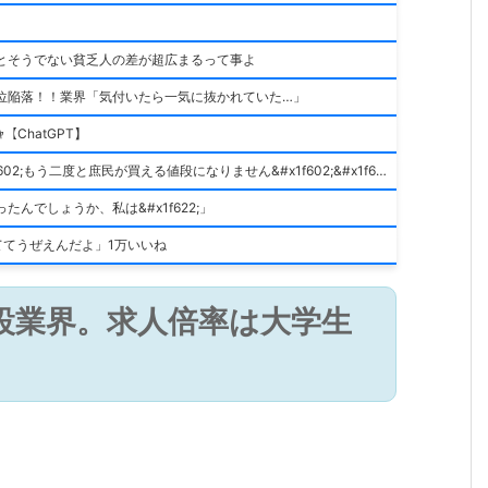
とそうでない貧乏人の差が超広まるって事よ
位陥落！！業界「気付いたら一気に抜かれていた…」
ｬ【ChatGPT】
2025年までに家買ってない奴、ハッキリ言って積みです&#x1f602;もう二度と庶民が買える値段になりません&#x1f602;&#x1f602;&#x1f602;
んでしょうか、私は&#x1f622;」
ててうぜえんだよ」1万いいね
設業界。求人倍率は大学生