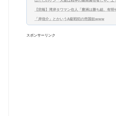
はだしのゲン「天皇は戦争の最高責任者じゃ。土
【悲報】湾岸タワマン住人「豊洲は勝ち組、有明
「岸信介」とかいうA級戦犯の売国奴www
スポンサーリンク