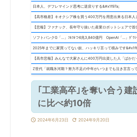
日本人、デフレマインド思考に逆戻りする&#x1f97a;
【高市格差】キオクシア株を買う400万円を用意出来る日本人
【悲報】ファナック、長年守り抜いた産業ロボットシェアで首
ソフトバンクG「…」ﾌﾙﾌﾙつ6兆3,840億円 OpenAI「…」ｸﾞﾜｼ
【高市悲報】みんなで大家さんに400万円出資した人「ばかだった
Z世代「就職氷河期？努力不足の中年がいつまでも泣き言言っ
｢工業高卒｣を奪い合う建
に比べ約10倍

2024年6月23日

2024年9月20日