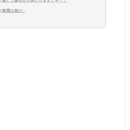
下座して謝るんがあたりまえじゃ！」
や東雲は負け」