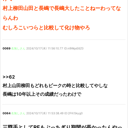
村上柳田山田と長嶋で長嶋大したことねーわってな
らんわ
むしろこいつらと比較して化け物やろ
0069
名無しさん
2024/10/17(木) 11:56:10.77 ID:n9WqxE6Z0
>>62
村上山田柳田もどれもピークの時と比較してやしな
長嶋は10年以上その成績だったわけで
0064
名無しさん
2024/10/17(木) 11:53:38.49 ID:2FKI5kyg0
三塁手としてRFもぶっちぎり期間が長かったんやっ