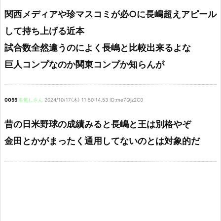
関西メディアや珍マスコミが必○に長嶋超えアピール
して持ち上げる近本
試合数全然違うのによく長嶋と比較出来るよな
巨人コンプなのか関東コンプか知らんが
0055
名無しさん
2024/10/17(木) 11:50:14.53 ID:me7Qjz2C0
昔の日米野球の成績みると長嶋と王は別格やぞ
金田とかがまったく通用してないのとは対象的だ