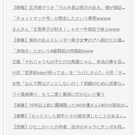
【朗報】五月病マリオ「ラルキ君は実力がある。僕が保証するよ？」
「チョットマッテ号」が実在したという事実wwww
まんさん「文系男子が好き！」←チー牛発狂で炎上www
【画像】海外の白人スレンダー美少女♥のアヘ顔がエロ過ぎる♥【gif】
「岸信介」とかいうA級戦犯の売国奴www
父親「それじゃうちの子ただの馬鹿じゃん、本当の事を言ってくれ」
小沢「世界的vipが待ってる」女「たけしさん?」小沢「それは言い過ぎ、そこまでではない」
女性「なんで男はクンニしないの！？前戯のために必要なんだよ！？」
ワイ風俗帰り、もう二度と風俗に行かないと誓う
【画像】15年以上前に覇権取ったAV女優さん(40)の現在がこちら
【衝撃】｢セックスした相手とその後共演したことがある｣ えなこ、柏木由紀、朝日奈央、ゆうちゃみ
【悲報】ひなこのーとの作者、自分のキャラにチンポを咥えさせぶっかけ差分を描く