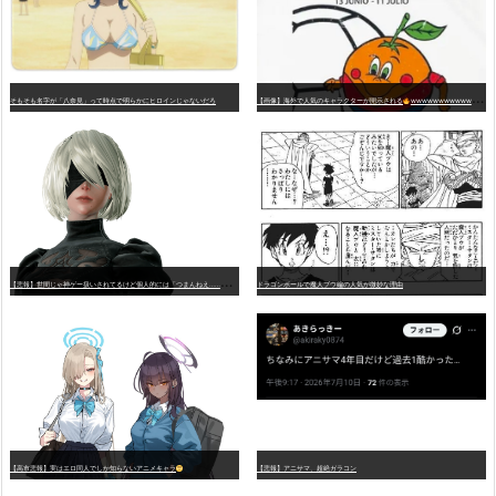
そもそも名字が「八奈見」って時点で明らかにヒロインじゃないだろ
【画像】海外で人気のキャラクターが開示される
wwwwwwwwwwwwwwwwwwwwwwwwwwwwwwwwwwwwwwwwwwwwwwwww
【
悲報】世間じゃ神ゲー扱いされてるけど個人的には「つまんねえ……」と思ったゲーム挙げてけ
ドラゴンボールで魔人ブウ編の人気が微妙な理由
【高市悲報】実はエロ同人でしか知らないアニメキャラ
【悲報】アニサマ、超絶ガラコン