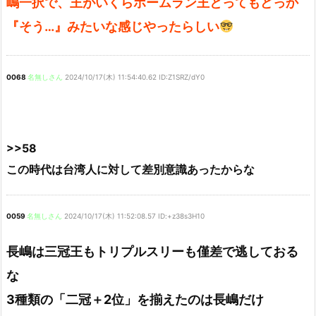
嶋一択で、王がいくらホームラン王とってもどっか
『そう…』みたいな感じやったらしい
0068
名無しさん
2024/10/17(木) 11:54:40.62 ID:Z1SRZ/dY0
>>58
この時代は台湾人に対して差別意識あったからな
0059
名無しさん
2024/10/17(木) 11:52:08.57 ID:+z38s3H10
長嶋は三冠王もトリプルスリーも僅差で逃しておる
な
3種類の「二冠＋2位」を揃えたのは長嶋だけ