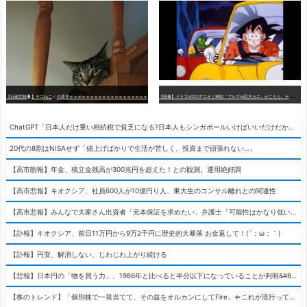
【
画像】ドラゴボZのアニオリ神回「ブルマvs巨大カニ」がこちら。ナメック星の海にドラゴボを落としたブルマと巨大カニのバトル
【石破悲報
】ヤニねこ
の原作ｗｗｗｗｗｗｗｗｗｗｗｗｗｗｗｗｗｗｗ
ChatGPT「日本人だけ重い相続税で貧乏になる?日本人もシンガポールいけばいいだけだから相続税で日本人は貧乏にならんだろ呆」
20代の8割はNISAせず「値上げばかりで生活が苦しく、投資まで頑張れない…」
【高市朗報】年金、積立金残高が300兆円を超えた！との観測。運用絶好調
【高市悲報】キオクシア、社員600人が10億円り人、東大生のコンサル離れとの関連性
【高市悲報】みんなで大家さん出資者「元本保証を求めたい」弁護士「可能性はかなり低い」出資者「不誠実！」
【訃報】キオクシア、前日11万円から9万2千円に歴史的大暴落 お金返して！(´；ω；｀)
【訃報】円安、解消しない、じわじわ上がり続ける
【悲報】日本円の「物を買う力」、1986年と比べると半分以下になっていることが判明&#8230;高市さんありがとう！
【株のトレンド】「個別株で一発当てて、その益をオルカンにしてFire」⇐これが流行ってるらしい