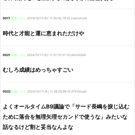
0017
名無しさん
2024/10/17(木) 11:35:42.79 ID:vsqVuhvb0
時代と才能と運に恵まれただけや
0021
名無しさん
2024/10/17(木) 11:37:37.37 ID:o6miGGal0
むしろ成績はめっちゃすごい
0022
名無しさん
2024/10/17(木) 11:38:29.98 ID:2FKI5kyg0
よくオールタイムB9議論で「サード長嶋を捩じ込む
ために落合を無理矢理セカンドで使うな」みたいな
話なるけど割と妥当なんよな