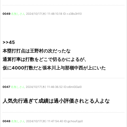
0049
名無しさん
2024/10/17(木) 11:48:10.18 ID:+z38s3H10
>>45
本塁打打点は王野村の次だったな
通算打率は打数をどこで切るかによるが、
仮に4000打数だと張本川上与那嶺中西が上にいた
0047
名無しさん
2024/10/17(木) 11:46:36.52 ID:o6miGGal0
人気先行過ぎて成績は過小評価されとる人よな
0048
名無しさん
2024/10/17(木) 11:47:54.40 ID:gchouFpp0