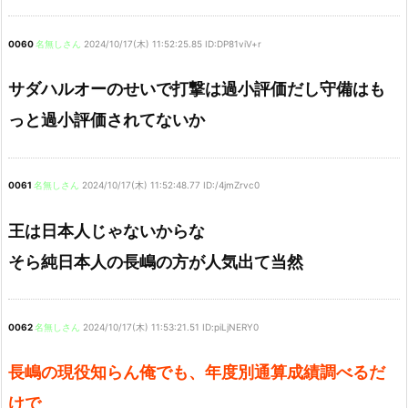
0060
名無しさん
2024/10/17(木) 11:52:25.85 ID:DP81viV+r
サダハルオーのせいで打撃は過小評価だし守備はも
っと過小評価されてないか
0061
名無しさん
2024/10/17(木) 11:52:48.77 ID:/4jmZrvc0
王は日本人じゃないからな
そら純日本人の長嶋の方が人気出て当然
0062
名無しさん
2024/10/17(木) 11:53:21.51 ID:piLjNERY0
長嶋の現役知らん俺でも、年度別通算成績調べるだ
けで