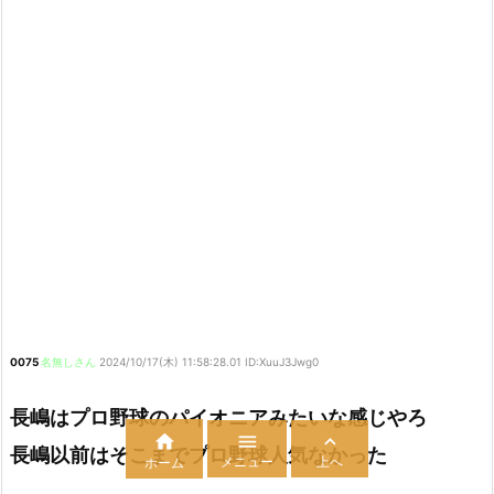
0075
名無しさん
2024/10/17(木) 11:58:28.01 ID:XuuJ3Jwg0
長嶋はプロ野球のパイオニアみたいな感じやろ



長嶋以前はそこまでプロ野球人気なかった
メニュー
上へ
ホーム