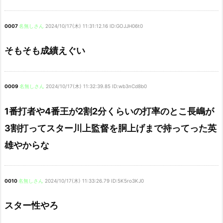
0007
名無しさん
2024/10/17(木) 11:31:12.16 ID:GOJJH06t0
そもそも成績えぐい
0009
名無しさん
2024/10/17(木) 11:32:39.85 ID:wb3nCd8b0
1番打者や4番王が2割2分くらいの打率のとこ長嶋が
3割打ってスター川上監督を胴上げまで持ってった英
雄やからな
0010
名無しさん
2024/10/17(木) 11:33:26.79 ID:5K5ro3KJ0
スター性やろ