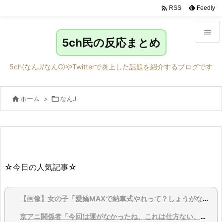

Feedly
RSS

5ch民の反応まとめ

メニュ
5ch(なんJ/なんG)やTwitterで炎上した話題を紹介するブログです

サイド

ホーム
>

なんJ

前へ

次へ

検索
☆今日の人気記事☆
【画像】女の子「愛嬌MAXで納車式やれって？しょうがないなあ…」
京アニ関係者「今回は運がなかったね、これは仕方ない、割り切っちゃおう」