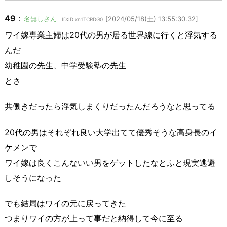
49
：
名無しさん
[2024/05/18(土) 13:55:30.32]
ID:ID:xn1TCRDG0
ワイ嫁専業主婦は20代の男が居る世界線に行くと浮気する
んだ
幼稚園の先生、中学受験塾の先生
とさ
共働きだったら浮気しまくりだったんだろうなと思ってる
20代の男はそれぞれ良い大学出てて優秀そうな高身長のイ
ケメンで
ワイ嫁は良くこんないい男をゲットしたなとふと現実逃避
しそうになった
でも結局はワイの元に戻ってきた
つまりワイの方が上って事だと納得して今に至る