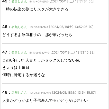
45
：
名無しさん
[2024/05/18(土) 13:51:34.56]
ID:ID:+QFhrj6U0
一時の快楽の割にリスクが大きすぎる
46
：
名無しさん
[2024/05/18(土) 13:52:05.70]
ID:ID:56IRb7fe0
どうするよ浮気相手の旦那が輩だったら
47
：
名無しさん
[2024/05/18(土) 13:53:16.23]
ID:ID:Je9BzyW+0
この6年ほど 人妻としかセックスしてない俺
きょうは土曜日
何時に帰宅するか迷うな
48
：
名無しさん
[2024/05/18(土) 13:54:15.87]
ID:ID:KYHmqDvT0
人妻かどうかより子供産んでるかどうかはデカい