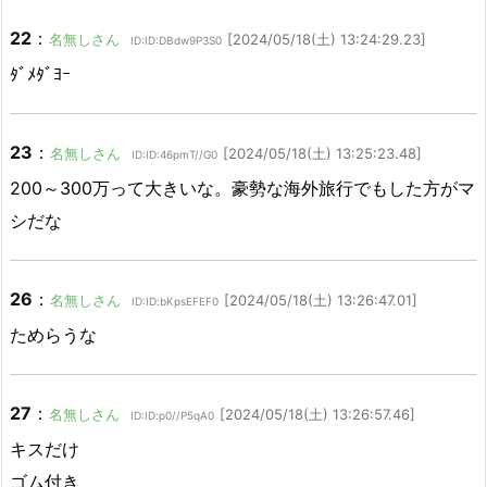
22
：
名無しさん
[2024/05/18(土) 13:24:29.23]
ID:ID:DBdw9P3S0
ﾀﾞﾒﾀﾞﾖｰ
23
：
名無しさん
[2024/05/18(土) 13:25:23.48]
ID:ID:46pmT//G0
200～300万って大きいな。豪勢な海外旅行でもした方がマ
シだな
26
：
名無しさん
[2024/05/18(土) 13:26:47.01]
ID:ID:bKpsEFEF0
ためらうな
27
：
名無しさん
[2024/05/18(土) 13:26:57.46]
ID:ID:p0//P5qA0
キスだけ
ゴム付き