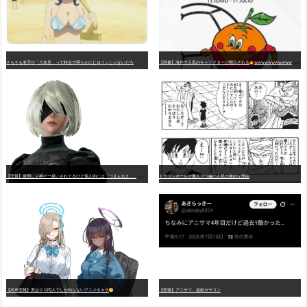
そもそも名字が「八奈見」って時点で明らかにヒロインじゃないだろ
【画像】海外で人気のキャラクターが開示される
wwwwwwwwwwwwwwwwwwwwwwwwwwwwwwwwwwwwwwwwwwwwwwwww
【
悲報】世間じゃ神ゲー扱いされてるけど個人的には「つまんねえ……」と思ったゲーム挙げてけ
ドラゴンボールで魔人ブウ編の人気が微妙な理由
【高市悲報】実はエロ同人でしか知らないアニメキャラ
【悲報】アニサマ、超絶ガラコン