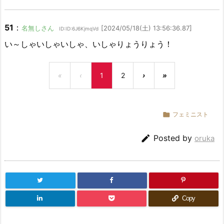
51
：
名無しさん
[2024/05/18(土) 13:56:36.87]
ID:ID:6J6KjmqVd
い～しゃいしゃいしゃ、いしゃりょうりょう！
«
‹
1
2
›
»

フェミニスト

Posted by
oruka
Copy