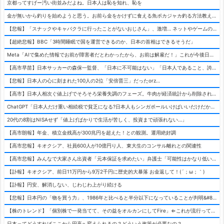
京都ってすげー汚い街並みだよね。日本人は恥を知れ、恥を
金が無いから釣りを始めようと思う。お前ら金をかけずに食える魚ポカジャカ釣る方法教えろ！！
【悲報】「スナックやキャバクラに行ったことがないおじさん」、激増… ネットやゲームの方が多楽しい 日本人男性の幼稚化が深刻
【超絶悲報】BBC「3時間睡眠で国を運営できるのか、日本の首相はできるそうだ」
Meta「AIで集めた情報でお前が障害者だとわかったから、お前は解雇だ！」これが今後日本全国で起こるらしい&#8230;
【高市早苗】日本サッカーの森保一監督、「日本に不可能はない」「日本人であること、誇り、喜び、幸せ」などとノートに書いていた
【悲報】日本人の心に刻まれた100人の2位「安倍晋三」だったorz…
【高市】日本人相次ぐ値上げでそろそろ栄養失調のフェーズ。牛肉が経済統計から削除され納豆が倍の値段に。タンパク質不足はやべえぞ
ChatGPT「日本人だけ重い相続税で貧乏になる?日本人もシンガポールいけばいいだけだから相続税で日本人は貧乏にならんだろ呆」
20代の8割はNISAせず「値上げばかりで生活が苦しく、投資まで頑張れない…」
【高市朗報】年金、積立金残高が300兆円を超えた！との観測。運用絶好調
【高市悲報】キオクシア、社員600人が10億円り人、東大生のコンサル離れとの関連性
【高市悲報】みんなで大家さん出資者「元本保証を求めたい」弁護士「可能性はかなり低い」出資者「不誠実！」
【訃報】キオクシア、前日11万円から9万2千円に歴史的大暴落 お金返して！(´；ω；｀)
【訃報】円安、解消しない、じわじわ上がり続ける
【悲報】日本円の「物を買う力」、1986年と比べると半分以下になっていることが判明&#8230;高市さんありがとう！
【株のトレンド】「個別株で一発当てて、その益をオルカンにしてFire」⇐これが流行ってるらしい
日本ってどうすればここから円高へ変えられるの？どういう政策が必要なの？