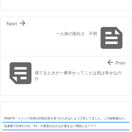

Next

一人旅の面白さ、不明


Prev
寝てるときが一番幸せってことは死は幸せなの
か
米META「ジャップ当局が詐欺広告を見つけられないよう工作してました。この規制逃れの手法で世界展開もしてます」
先進国で日本だけが「EV」の普及がなかなか進まない理由とは？？？