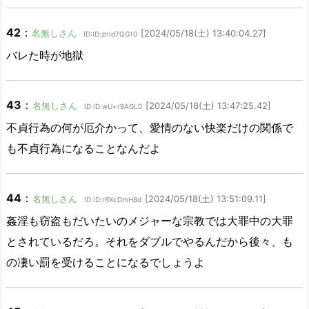
42
：
名無しさん
[2024/05/18(土) 13:40:04.27]
ID:ID:znId7QG10
バレた時が地獄
43
：
名無しさん
[2024/05/18(土) 13:47:25.42]
ID:ID:wU+r9AGL0
不貞行為の何が厄介かって、愛情のない快楽だけの関係で
も不貞行為になることなんだよ
44
：
名無しさん
[2024/05/18(土) 13:51:09.11]
ID:ID:rRXcDmH8d
姦淫も窃盗もだいたいのメジャーな宗教では大罪中の大罪
とされているだろ。それをダブルでやるんだから後々、も
の凄い罰を受けることになるでしょうよ