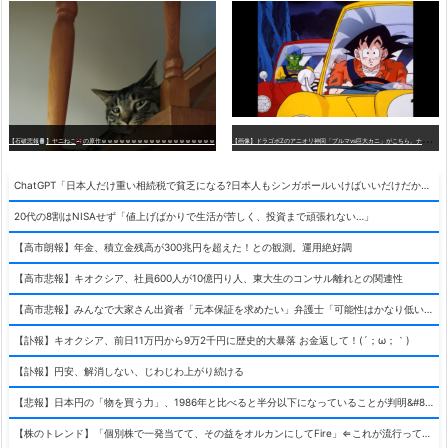
【
画像】ドラゴボZのアニオリ神回「ブルマvs巨大カニ」がこちら。ナメック星の海にドラゴボを落としたブルマと巨大カニのバトル
【石破悲報
】ヤニねこ
の原作ｗｗｗｗｗｗｗｗｗｗｗｗｗｗｗｗｗｗｗ
ChatGPT「日本人だけ重い相続税で貧乏になる?日本人もシンガポールいけばいいだけだから相続税で日本人は貧乏にならんだろ呆」
20代の8割はNISAせず「値上げばかりで生活が苦しく、投資まで頑張れない…」
【高市朗報】年金、積立金残高が300兆円を超えた！との観測。運用絶好調
【高市悲報】キオクシア、社員600人が10億円り人、東大生のコンサル離れとの関連性
【高市悲報】みんなで大家さん出資者「元本保証を求めたい」弁護士「可能性はかなり低い」出資者「不誠実！」
【訃報】キオクシア、前日11万円から9万2千円に歴史的大暴落 お金返して！(´；ω；｀)
【訃報】円安、解消しない、じわじわ上がり続ける
【悲報】日本円の「物を買う力」、1986年と比べると半分以下になっていることが判明&#8230;高市さんありがとう！
【株のトレンド】「個別株で一発当てて、その益をオルカンにしてFire」⇐これが流行ってるらしい