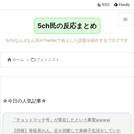

Feedly
RSS

5ch民の反応まとめ

メニュ
5ch(なんJ/なんG)やTwitterで炎上した話題を紹介するブログです

サイド

ホーム
>

フェミニスト

前へ

次へ

検索
☆今日の人気記事☆
「チョットマッテ号」が実在したという事実wwww
【悲報】骨延長の人、足を切断して車椅子生活をしていた