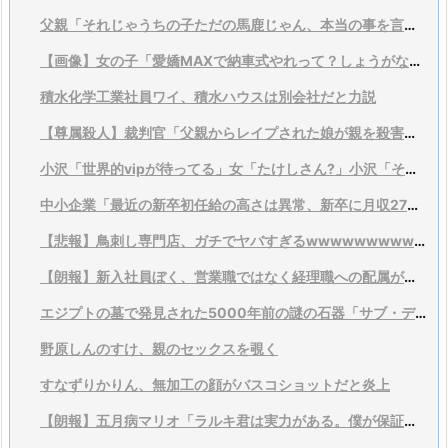
父親「それじゃうちの子ただの馬鹿じゃん、本当の事を言ってくれ」
【画像】女の子「愛嬌MAXで納車式やれって？しょうがないなあ…」
積水化学工業社員ワイ、積水ハウスは別会社だと力説
【尊属殺人】裁判官「父親からレイプされた娘が親を殺害した事件、今の法律やと実刑は確定…せや!!」
小沢「世界的vipが待ってる」女「たけしさん?」小沢「それは言い過ぎ、そこまでではない」
中小企業「最近の新卒初任給の高さは異常、新卒に月収27万円とかありえない」
【悲報】鳥刺し専門店、ガチでヤバすぎるwwwwwwwwwwwwwwwwwwww
【朗報】新入社員ぼく、営業職ではなく経理職への配属が決まりガチで嬉しすぎて咽び泣く………………
エジプトの墓で発見された5000年前の謎の石器「サブ・ディスク」宇宙船のパーツみたい
野原しんのすけ、親のセックスを覗く
すなずりかりん、無加工の顔がバスコショットだと炎上
【朗報】五月病マリオ「ラルキ君は実力がある。僕が保証するよ？」