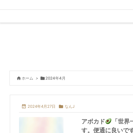

ホーム
>

2024年4月

2024年4月27日

なんJ
アボカド
「世界
す。便通に良いで