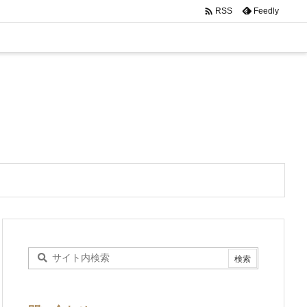

Feedly
RSS