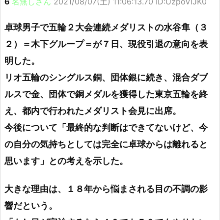
6
名無しさん
2021/08/07(土) 11:06:13.70 ID:UzpoVIJK0
卓球男子で五輪２大会連続メダリストの水谷隼（３
２）＝木下グループ＝が７日、現役引退の意向を表
明した。
リオ五輪のシングルス銅、団体銀に続き、混合ダブ
ルスで金、団体で銅メダルを獲得した東京五輪を終
え、都内で行われたメダリスト会見に出席。
今後について「最終的な判断はできてないけど、今
の自分の気持ちとしては完全に卓球からは離れると
思います」との考えを示した。
大きな理由は、１８年から悩まされる目の不調の影
響だという。