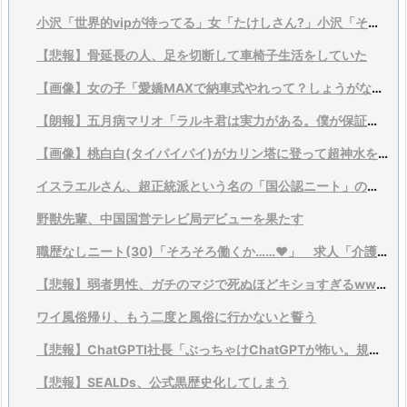
小沢「世界的vipが待ってる」女「たけしさん?」小沢「それは言い過ぎ、そこまでではない」
【悲報】骨延長の人、足を切断して車椅子生活をしていた
【画像】女の子「愛嬌MAXで納車式やれって？しょうがないなあ…」
【朗報】五月病マリオ「ラルキ君は実力がある。僕が保証するよ？」
【画像】桃白白(タイパイパイ)がカリン塔に登って超神水を飲むとかいう伝説のアニオリ回
イスラエルさん、超正統派という名の「国公認ニート」の増加が社会問題に
野獣先輩、中国国営テレビ局デビューを果たす
職歴なしニート(30)「そろそろ働くか……♥」 求人「介護！運送！警備！工場！ses！...
【悲報】弱者男性、ガチのマジで死ぬほどキショすぎるwwewwewwewweww
ワイ風俗帰り、もう二度と風俗に行かないと誓う
【悲報】ChatGPTI社長「ぶっちゃけChatGPTが怖い。規制すべきだわこれ」
【悲報】SEALDs、公式黒歴史化してしまう