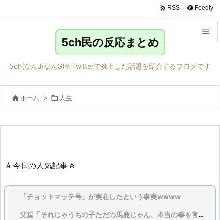

Feedly
RSS

5ch民の反応まとめ

メニュ
5ch(なんJ/なんG)やTwitterで炎上した話題を紹介するブログです

サイド

ホーム
>

人生

前へ

次へ

検索
☆今日の人気記事☆
「チョットマッテ号」が実在したという事実wwww
父親「それじゃうちの子ただの馬鹿じゃん、本当の事を言ってくれ」