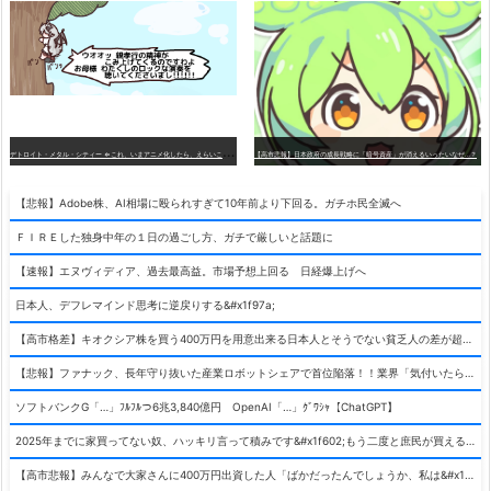
デ
トロイト・メタル・シティー ⇐これ、いまアニメ化したら、えらいことになってたよな？
【高市悲報】日本政府の成長戦略に「暗号資産」が消えるいったいなぜ…？
【悲報】Adobe株、AI相場に殴られすぎて10年前より下回る。ガチホ民全滅へ
ＦＩＲＥした独身中年の１日の過ごし方、ガチで厳しいと話題に
【速報】エヌヴィディア、過去最高益。市場予想上回る 日経爆上げへ
日本人、デフレマインド思考に逆戻りする&#x1f97a;
【高市格差】キオクシア株を買う400万円を用意出来る日本人とそうでない貧乏人の差が超広まるって事よ
【悲報】ファナック、長年守り抜いた産業ロボットシェアで首位陥落！！業界「気付いたら一気に抜かれていた…」
ソフトバンクG「…」ﾌﾙﾌﾙつ6兆3,840億円 OpenAI「…」ｸﾞﾜｼｬ【ChatGPT】
2025年までに家買ってない奴、ハッキリ言って積みです&#x1f602;もう二度と庶民が買える値段になりません&#x1f602;&#x1f602;&#x1f602;
【高市悲報】みんなで大家さんに400万円出資した人「ばかだったんでしょうか、私は&#x1f622;」