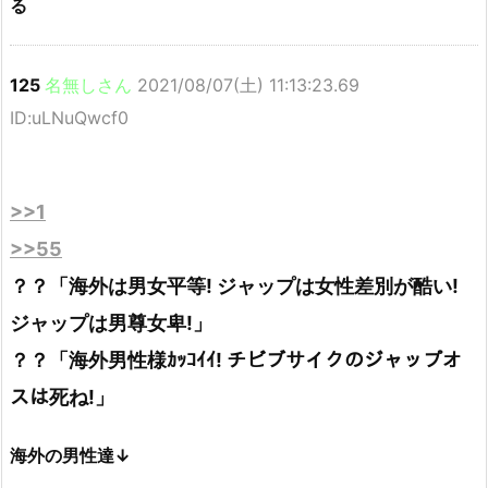
る
125
名無しさん
2021/08/07(土) 11:13:23.69
ID:uLNuQwcf0
>>1
>>55
？？「海外は男女平等! ジャップは女性差別が酷い!
ジャップは男尊女卑!」
？？「海外男性様ｶｯｺｲｲ! チビブサイクのジャップオ
スは死ね!」
海外の男性達↓