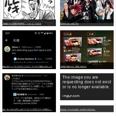
【朗報】ギャグ漫画の最高傑作、「パタリロ」に決まる
BLEACH（全７４巻）?!!!!!
嫌
儲公認アニメーターのげそいくおさん、マンガワン騒動を冷笑してスーパー大炎上
【朗報】美樹さやか、愛国に目覚める
識者「我々日本人は円しか使っていないので円安になろうが問題ない」
日本生命、OpenAIを提訴「ChatGPTが非弁行為」