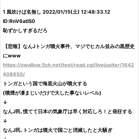
1 風吹けば名無し 2022/01/15(土) 12:48:33.12
ID:RnV6atlS0
恥ずかしすぎるだろ
【悲報】なんJトンガ噴火事件、マジでヒカル並みの黒歴史
にwww
https://swallow.5ch.net/test/read.cgi/livejupiter/1642
408650/
トンガという国で海底火山が噴火する
(噴煙が凄まじいだけで大した事ないレベル)
↓
なんJ民､慌てて日本の気象庁は早く対応しろ！と発狂する
↓
なんJ民､トンガは噴火で国ごと消滅したと大騒ぎ