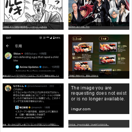
【朗報】ギャグ漫画の最高傑作、「パタリロ」に決まる
BLEACH（全７４巻）?!!!!!
嫌
儲公認アニメーターのげそいくおさん、マンガワン騒動を冷笑してスーパー大炎上
【朗報】美樹さやか、愛国に目覚める
識者「我々日本人は円しか使っていないので円安になろうが問題ない」
日本生命、OpenAIを提訴「ChatGPTが非弁行為」