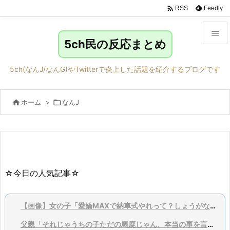

Feedly
RSS

5ch民の反応まとめ

メニュ
5ch(なんJ/なんG)やTwitterで炎上した話題を紹介するブログです

サイド

ホーム
>

なんJ

前へ

次へ

検索
☆今日の人気記事☆
【画像】女の子「愛嬌MAXで納車式やれって？しょうがないなあ…」
父親「それじゃうちの子ただの馬鹿じゃん、本当の事を言ってくれ」