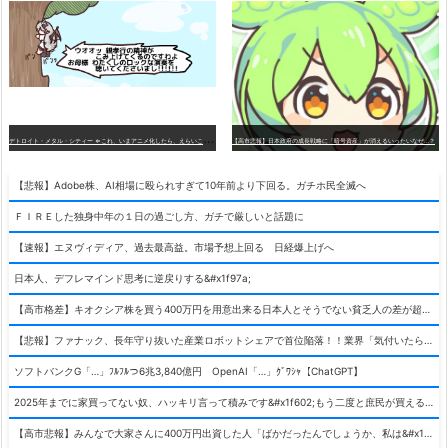
デ
トロイト・メタル・シティー ⇐これ、いまアニメ化したら、えらいことになってたよな？
【高市悲報】日本政府の成長戦略に「暗号資産」が消えるいったいなぜ…？
【悲報】Adobe株、AI相場に殴られすぎて10年前より下回る。ガチホ民全滅へ
ＦＩＲＥした独身中年の１日の過ごし方、ガチで厳しいと話題に
【速報】エヌヴィディア、過去最高益。市場予想上回る 日経爆上げへ
日本人、デフレマインド思考に逆戻りする&#x1f97a;
【高市格差】キオクシア株を買う400万円を用意出来る日本人とそうでない貧乏人の差が超広まるって事よ
【悲報】ファナック、長年守り抜いた産業ロボットシェアで首位陥落！！業界「気付いたら一気に抜かれていた…」
ソフトバンクG「…」ﾌﾙﾌﾙつ6兆3,840億円 OpenAI「…」ｸﾞﾜｼｬ【ChatGPT】
2025年までに家買ってない奴、ハッキリ言って積みです&#x1f602;もう二度と庶民が買える値段になりません&#x1f602;&#x1f602;&#x1f602;
【高市悲報】みんなで大家さんに400万円出資した人「ばかだったんでしょうか、私は&#x1f622;」