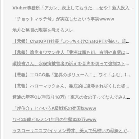
Vtuber事務所「アカン、炎上してもうた……せや！新人投入とゲーム大会乱発や！」
「チョットマッテ号」が実在したという事実wwww
地方公務員の現実を教えるスレ
【悲報】ChatGPTI社長「ぶっちゃけChatGPTが怖い。規制すべきだわこれ」
【悲報】湾岸タワマン住人「豊洲は勝ち組、有明や東雲は負け」
環境省さん、水俣病被害者の訴えを音声を切って強制ストップするwwwwwwww
【悲報】エロCG集「驚異のボリューム！」 ワイ「ふむ、1万枚くらいはあるんだろうな？(ﾆﾔﾘ」
【悲報】ハローマックさん、徹底的に凌辱され尽くした姿で見つかる。
普通の新卒OL(手取り18万)「東京の女の子ってなんでみんな40万円以上するバッグ持ってるの？不思議...
「岸信介」とかいうA級戦犯の売国奴www
ワイ25歳ビルメン1年目の年収320万www
ラスコーリニコフ(イケメン秀才、美人で兄想いの母妹とぐう聖の親友持ち)