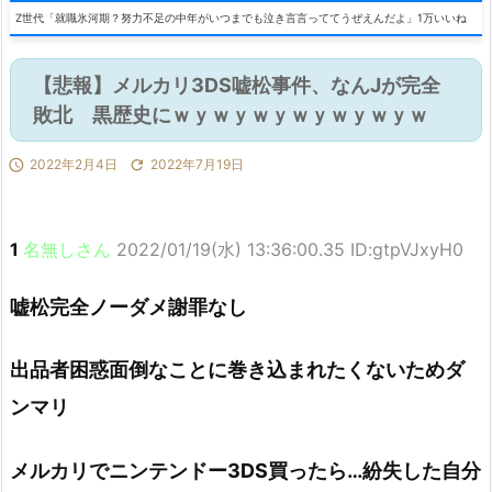
Z世代「就職氷河期？努力不足の中年がいつまでも泣き言言っててうぜえんだよ」1万いいね
【悲報】メルカリ3DS嘘松事件、なんJが完全
敗北 黒歴史にｗｙｗｙｗｙｗｙｗｙｗｙｗ

2022年2月4日

2022年7月19日
1
名無しさん
2022/01/19(水) 13:36:00.35 ID:gtpVJxyH0
嘘松完全ノーダメ謝罪なし
出品者困惑面倒なことに巻き込まれたくないためダ
ンマリ
メルカリでニンテンドー3DS買ったら…紛失した自分