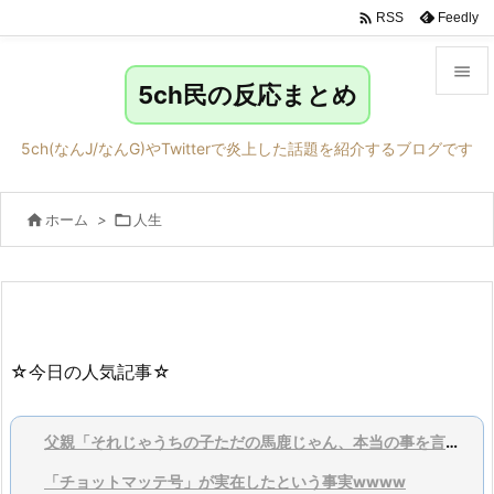

Feedly
RSS

5ch民の反応まとめ

メニュ
5ch(なんJ/なんG)やTwitterで炎上した話題を紹介するブログです

サイド

ホーム
>

人生

前へ

次へ

検索
☆今日の人気記事☆
父親「それじゃうちの子ただの馬鹿じゃん、本当の事を言ってくれ」
「チョットマッテ号」が実在したという事実wwww