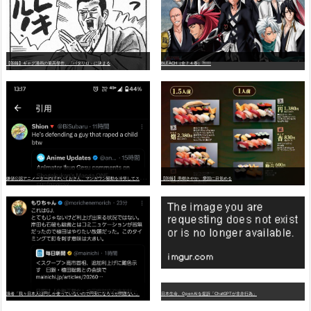
【朗報】ギャグ漫画の最高傑作、「パタリロ」に決まる
BLEACH（全７４巻）?!!!!!
嫌
儲公認アニメーターのげそいくおさん、マンガワン騒動を冷笑してスーパー大炎上
【朗報】美樹さやか、愛国に目覚める
識者「我々日本人は円しか使っていないので円安になろうが問題ない」
日本生命、OpenAIを提訴「ChatGPTが非弁行為」