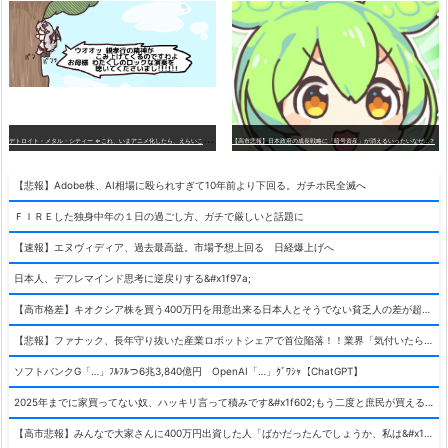
デ
トロイト・メタル・シティー ⇐これ、いまアニメ化したら、えらいことになってたよな？
【高市悲報】日本政府の成長戦略に「暗号資産」が消えるいったいなぜ…？
【悲報】Adobe株、AI相場に殴られすぎて10年前より下回る。ガチホ民全滅へ
ＦＩＲＥした独身中年の１日の過ごし方、ガチで厳しいと話題に
【速報】エヌヴィディア、過去最高益。市場予想上回る 日経爆上げへ
日本人、デフレマインド思考に逆戻りする&#x1f97a;
【高市格差】キオクシア株を買う400万円を用意出来る日本人とそうでない貧乏人の差が超広まるって事よ
【悲報】ファナック、長年守り抜いた産業ロボットシェアで首位陥落！！業界「気付いたら一気に抜かれていた…」
ソフトバンクG「…」ﾌﾙﾌﾙつ6兆3,840億円 OpenAI「…」ｸﾞﾜｼｬ【ChatGPT】
2025年までに家買ってない奴、ハッキリ言って積みです&#x1f602;もう二度と庶民が買える値段になりません&#x1f602;&#x1f602;&#x1f602;
【高市悲報】みんなで大家さんに400万円出資した人「ばかだったんでしょうか、私は&#x1f622;」