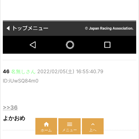
46
名無しさん
2022/02/05(土) 16:55:40.79
ID:iUwSQ84m0
>>36
よかおめ



メニュー
上へ
ホーム