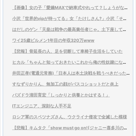
【画像】女の子「愛嬌MAXで納車式やれって？しょうがないなあ…」
小沢「世界的vipが待ってる」女「たけしさん?」小沢「それは言い過ぎ、そこまでではない」
はだしのゲン「天皇は戦争の最高責任者じゃ。土下座して謝るんがあたりまえじゃ！」
ワイ25歳ビルメン1年目の年収320万www
【悲報】骨延長の人、足を切断して車椅子生活をしていた
ヒカル「ちゃんと知っておきたいこれから俺の性奴隷になる変態の本当の姿を」
井田正孝(電通元常務)「日本人は本土決戦を戦うべきだった。なぜ逃げ出したんだ」
すなずりかりん、無加工の顔がバスコショットだと炎上
パズドラ清田育宏「しっかりと供養とかはする！」
ITエンジニア、深刻な人手不足
ロシア軍のスペツナズさん、ウクライナ侵攻で全滅した模様
【悲報】キムタク「show must go on!(ジャニー喜多川のポリシー)」→削除