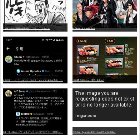
【朗報】ギャグ漫画の最高傑作、「パタリロ」に決まる
BLEACH（全７４巻）?!!!!!
嫌
儲公認アニメーターのげそいくおさん、マンガワン騒動を冷笑してスーパー大炎上
【朗報】美樹さやか、愛国に目覚める
識者「我々日本人は円しか使っていないので円安になろうが問題ない」
日本生命、OpenAIを提訴「ChatGPTが非弁行為」