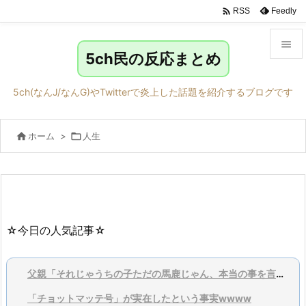

Feedly
RSS

5ch民の反応まとめ

メニュ
5ch(なんJ/なんG)やTwitterで炎上した話題を紹介するブログです

サイド

ホーム
>

人生

前へ

次へ

検索
☆今日の人気記事☆
父親「それじゃうちの子ただの馬鹿じゃん、本当の事を言ってくれ」
「チョットマッテ号」が実在したという事実wwww