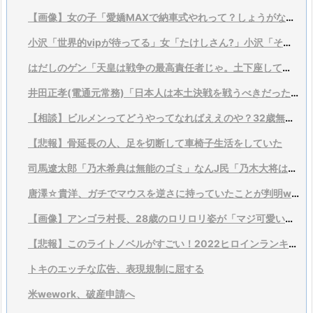
【画像】女の子「愛嬌MAXで納車式やれって？しょうがないなあ…」
小沢「世界的vipが待ってる」女「たけしさん?」小沢「それは言い過ぎ、そこまでではない」
はだしのゲン「天皇は戦争の最高責任者じゃ。土下座して謝るんがあたりまえじゃ！」
井田正孝(電通元常務)「日本人は本土決戦を戦うべきだった。なぜ逃げ出したんだ」
【相談】ビルメンってどうやってなればええのや？32歳無職でもいけるか？
【悲報】骨延長の人、足を切断して車椅子生活をしていた
司馬遼太郎「乃木希典は無能のゴミ」なんJ民「乃木大将は有能」
唐澤☆貴洋、ガチでマウスを逆さに持っていたことが判明wwww
【画像】アンゴラ村長、28歳のロリロリ姿が「マジ可愛い」「何だこの美少女は」と絶賛される
【悲報】このライトノベルがすごい！2022ヒロインランキング。ついに御坂美琴を破りあのヒロインが１位
トキのエッチな広告、表現規制に屈する
米wework、破産申請へ