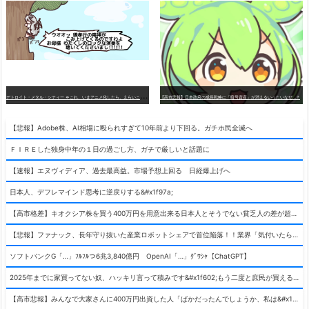
デ
トロイト・メタル・シティー ⇐これ、いまアニメ化したら、えらいことになってたよな？
【高市悲報】日本政府の成長戦略に「暗号資産」が消えるいったいなぜ…？
【悲報】Adobe株、AI相場に殴られすぎて10年前より下回る。ガチホ民全滅へ
ＦＩＲＥした独身中年の１日の過ごし方、ガチで厳しいと話題に
【速報】エヌヴィディア、過去最高益。市場予想上回る 日経爆上げへ
日本人、デフレマインド思考に逆戻りする&#x1f97a;
【高市格差】キオクシア株を買う400万円を用意出来る日本人とそうでない貧乏人の差が超広まるって事よ
【悲報】ファナック、長年守り抜いた産業ロボットシェアで首位陥落！！業界「気付いたら一気に抜かれていた…」
ソフトバンクG「…」ﾌﾙﾌﾙつ6兆3,840億円 OpenAI「…」ｸﾞﾜｼｬ【ChatGPT】
2025年までに家買ってない奴、ハッキリ言って積みです&#x1f602;もう二度と庶民が買える値段になりません&#x1f602;&#x1f602;&#x1f602;
【高市悲報】みんなで大家さんに400万円出資した人「ばかだったんでしょうか、私は&#x1f622;」