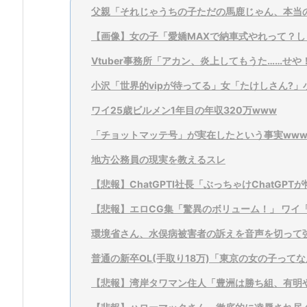
父親「それじゃうちの子ただの馬鹿じゃん、本当
【画像】女の子「愛嬌MAXで納車式やれって？し
Vtuber事務所「アカン、炎上してもうた……せ
小沢「世界的vipが待ってる」女「たけしさん?
ワイ25歳ビルメン1年目の年収320万www
「チョットマッテ号」が実在したという事実www
地方公務員の現実を教えるスレ
【悲報】ChatGPTI社長「ぶっちゃけChatGP
【悲報】エロCG集「驚異のボリューム！」 ワイ「
環境省さん、水俣病被害者の訴えを音声を切って強
普通の新卒OL(手取り18万)「東京の女の子ってな
【悲報】湾岸タワマン住人「豊洲は勝ち組、有明