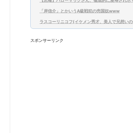
【悲報】ハローマックさん、徹底的に凌辱され尽
「岸信介」とかいうA級戦犯の売国奴www
ラスコーリニコフ(イケメン秀才、美人で兄想いの
スポンサーリンク