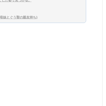
くした姿で見つかる。
母妹とぐう聖の親友持ち)