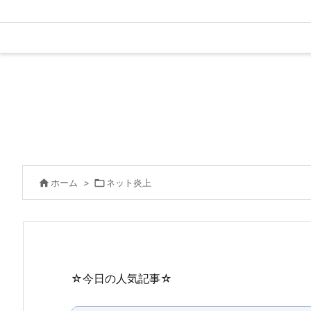

ホーム
>

ネット炎上
☆今日の人気記事☆