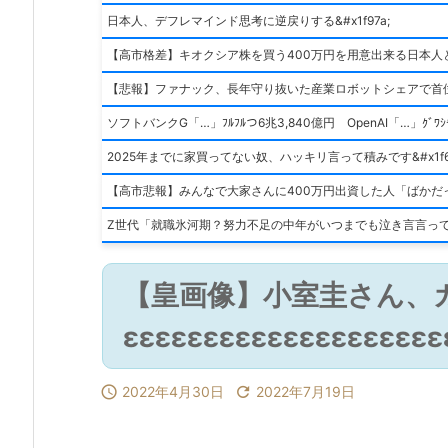
日本人、デフレマインド思考に逆戻りする&#x1f97a;
【高市格差】キオクシア株を買う400万円を用意出来る日本人
【悲報】ファナック、長年守り抜いた産業ロボットシェアで首
ソフトバンクG「…」ﾌﾙﾌﾙつ6兆3,840億円 OpenAI「…」ｸﾞﾜｼ
【高市悲報】みんなで大家さんに400万円出資した人「ばかだった
Z世代「就職氷河期？努力不足の中年がいつまでも泣き言言っ
【皇画像】小室圭さん、
εεεεεεεεεεεεεεεεεεεε

2022年4月30日

2022年7月19日