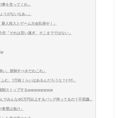
の事を言ってくれ」
ょうがないなあ…」
や！新人投入とゲーム大会乱発や！」
」小沢「それは言い過ぎ、そこまでではない」
w
Tが怖い。規制すべきだわこれ」
ふむ、1万枚くらいはあるんだろうな？(ﾆﾔﾘ」
制ストップするwwwwwwww
んでみんな40万円以上するバッグ持ってるの？不思議...
や東雲は負け」