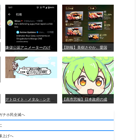
嫌
儲公認アニメーターのげそいくおさん、マンガワン騒動を冷笑してスーパー大炎上
【
朗報】美樹さやか、愛国に目覚める
デ
トロイト・メタル・シティー ⇐これ、いまアニメ化したら、えらいことになってたよな？
【
高市悲報】日本政府の成長戦略に「暗号資産」が消えるいったいなぜ…？
。ガチホ民全滅へ
に
爆上げへ