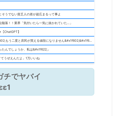
とそうでない貧乏人の差が超広まるって事よ
位陥落！！業界「気付いたら一気に抜かれていた…」
ｬ【ChatGPT】
2025年までに家買ってない奴、ハッキリ言って積みです&#x1f602;もう二度と庶民が買える値段になりません&#x1f602;&#x1f602;&#x1f602;
んでしょうか、私は&#x1f622;」
ててうぜえんだよ」1万いいね
ガチでヤバイ
εε1