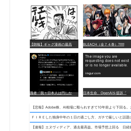
【
朗報】ギャグ漫画の最高傑作、「パタリロ」に決まる
BLEACH（全７４巻）?!!!!!
識
者「我々日本人は円しか使っていないので円安になろうが問題ない」
日
本生命、OpenAIを提訴「ChatGPTが非弁行為」
【悲報】Adobe株、AI相場に殴られすぎて10年前より下回る
ＦＩＲＥした独身中年の１日の過ごし方、ガチで厳しいと話題
【速報】エヌヴィディア、過去最高益。市場予想上回る 日経