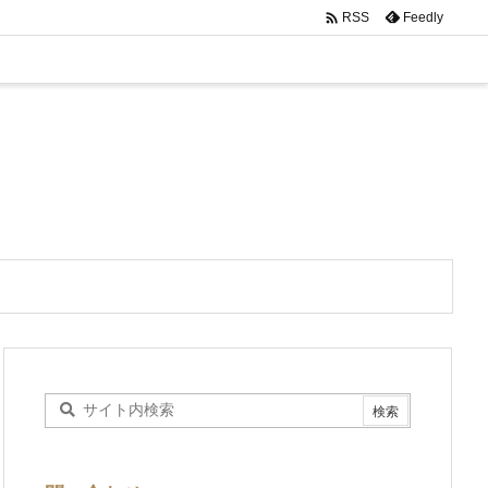

Feedly
RSS