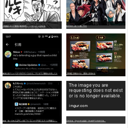
【朗報】ギャグ漫画の最高傑作、「パタリロ」に決まる
BLEACH（全７４巻）?!!!!!
嫌
儲公認アニメーターのげそいくおさん、マンガワン騒動を冷笑してスーパー大炎上
【朗報】美樹さやか、愛国に目覚める
識者「我々日本人は円しか使っていないので円安になろうが問題ない」
日本生命、OpenAIを提訴「ChatGPTが非弁行為」