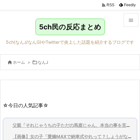

Feedly
RSS

5ch民の反応まとめ

メニュ
5ch(なんJ/なんG)やTwitterで炎上した話題を紹介するブログです

サイド

ホーム
>

なんJ

前へ

次へ

検索
☆今日の人気記事☆
父親「それじゃうちの子ただの馬鹿じゃん、本当の事を言ってくれ」
【画像】女の子「愛嬌MAXで納車式やれって？しょうがないなあ…」