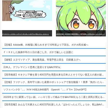
デ
トロイト・メタル・シティー ⇐これ、いまアニメ化したら、えらいことになってたよな？
【高市悲報】日本政府の成長戦略に「暗号資産」が消えるいったいなぜ…？
【悲報】Adobe株、AI相場に殴られすぎて10年前より下回る。ガチホ民全滅へ
ＦＩＲＥした独身中年の１日の過ごし方、ガチで厳しいと話題に
【速報】エヌヴィディア、過去最高益。市場予想上回る 日経爆上げへ
日本人、デフレマインド思考に逆戻りする&#x1f97a;
【高市格差】キオクシア株を買う400万円を用意出来る日本人とそうでない貧乏人の差が超広まるって事よ
【悲報】ファナック、長年守り抜いた産業ロボットシェアで首位陥落！！業界「気付いたら一気に抜かれていた…」
ソフトバンクG「…」ﾌﾙﾌﾙつ6兆3,840億円 OpenAI「…」ｸﾞﾜｼｬ【ChatGPT】
2025年までに家買ってない奴、ハッキリ言って積みです&#x1f602;もう二度と庶民が買える値段になりません&#x1f602;&#x1f602;&#x1f602;
【高市悲報】みんなで大家さんに400万円出資した人「ばかだったんでしょうか、私は&#x1f622;」