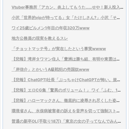
Vtuber事務所「アカン、炎上してもうた……せや！新人投入とゲーム大会乱発や！」
小沢「世界的vipが待ってる」女「たけしさん?」小沢「それは言い過ぎ、そこまでではない」
ワイ25歳ビルメン1年目の年収320万www
地方公務員の現実を教えるスレ
「チョットマッテ号」が実在したという事実wwww
【悲報】湾岸タワマン住人「豊洲は勝ち組、有明や東雲は負け」
「岸信介」とかいうA級戦犯の売国奴www
【悲報】ChatGPTI社長「ぶっちゃけChatGPTが怖い。規制すべきだわこれ」
【悲報】エロCG集「驚異のボリューム！」 ワイ「ふむ、1万枚くらいはあるんだろうな？(ﾆﾔﾘ」
【悲報】ハローマックさん、徹底的に凌辱され尽くした姿で見つかる。
環境省さん、水俣病被害者の訴えを音声を切って強制ストップするwwwwwwww
普通の新卒OL(手取り18万)「東京の女の子ってなんでみんな40万円以上するバッグ持ってるの？不思議...