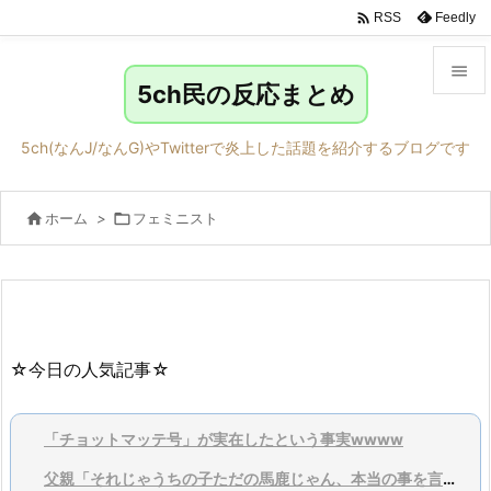

Feedly
RSS

5ch民の反応まとめ

メニュ
5ch(なんJ/なんG)やTwitterで炎上した話題を紹介するブログです

サイド

ホーム
>

フェミニスト

前へ

次へ

検索
☆今日の人気記事☆
「チョットマッテ号」が実在したという事実wwww
父親「それじゃうちの子ただの馬鹿じゃん、本当の事を言ってくれ」