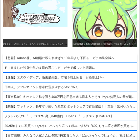
デ
トロイト・メタル・シティー ⇐これ、いまアニメ化したら、えらいことになってたよな？
【高市悲報】日本政府の成長戦略に「暗号資産」が消えるいったいなぜ…？
【悲報】Adobe株、AI相場に殴られすぎて10年前より下回る。ガチホ民全滅へ
ＦＩＲＥした独身中年の１日の過ごし方、ガチで厳しいと話題に
【速報】エヌヴィディア、過去最高益。市場予想上回る 日経爆上げへ
日本人、デフレマインド思考に逆戻りする&#x1f97a;
【高市格差】キオクシア株を買う400万円を用意出来る日本人とそうでない貧乏人の差が超広まるって事よ
【悲報】ファナック、長年守り抜いた産業ロボットシェアで首位陥落！！業界「気付いたら一気に抜かれていた…」
ソフトバンクG「…」ﾌﾙﾌﾙつ6兆3,840億円 OpenAI「…」ｸﾞﾜｼｬ【ChatGPT】
2025年までに家買ってない奴、ハッキリ言って積みです&#x1f602;もう二度と庶民が買える値段になりません&#x1f602;&#x1f602;&#x1f602;
【高市悲報】みんなで大家さんに400万円出資した人「ばかだったんでしょうか、私は&#x1f622;」