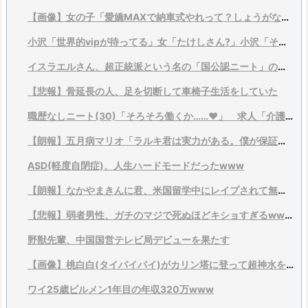
【画像】女の子「愛嬌MAXで納車式やれって？しょうがないなあ…」
小沢「世界的vipが待ってる」女「たけしさん?」小沢「それは言い過ぎ、そこまでではない」
イスラエルさん、超正統派という名の「国公認ニート」の増加が社会問題に
【悲報】骨延長の人、足を切断して車椅子生活をしていた
職歴なしニート(30)「そろそろ働くか……♥」 求人「介護！運送！警備！工場！ses！...
【朗報】五月病マリオ「ラルキ君は実力がある。僕が保証するよ？」
ASD(軽度自閉症)、人生ハードモードだったwww
【朗報】なかやまきんに君、米国留学中にレイプされて無かった
【悲報】弱者男性、ガチのマジで死ぬほどキショすぎるwwewwewwewweww
野獣先輩、中国国営テレビ局デビューを果たす
【画像】桃白白(タイパイパイ)がカリン塔に登って超神水を飲むとかいう伝説のアニオリ回
ワイ25歳ビルメン1年目の年収320万www