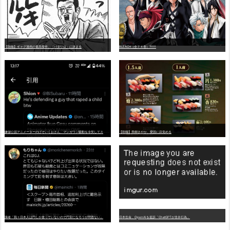
【朗報】ギャグ漫画の最高傑作、「パタリロ」に決まる
BLEACH（全７４巻）?!!!!!
嫌
儲公認アニメーターのげそいくおさん、マンガワン騒動を冷笑してスーパー大炎上
【朗報】美樹さやか、愛国に目覚める
識者「我々日本人は円しか使っていないので円安になろうが問題ない」
日本生命、OpenAIを提訴「ChatGPTが非弁行為」