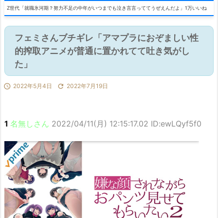
Z世代「就職氷河期？努力不足の中年がいつまでも泣き言言っててうぜえんだよ」1万いいね
フェミさんブチギレ「アマプラにおぞましい性
的搾取アニメが普通に置かれてて吐き気がし
た」

2022年5月4日

2022年7月19日
1
名無しさん
2022/04/11(月) 12:15:17.02 ID:ewLQyf5f0