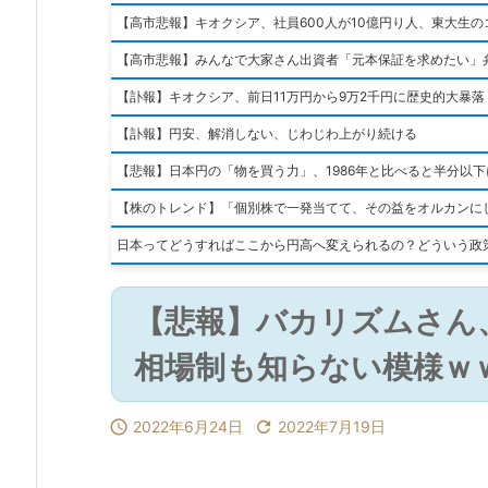
【高市悲報】キオクシア、社員600人が10億円り人、東大生
【高市悲報】みんなで大家さん出資者「元本保証を求めたい」
【訃報】キオクシア、前日11万円から9万2千円に歴史的大暴落 
【訃報】円安、解消しない、じわじわ上がり続ける
【悲報】日本円の「物を買う力」、1986年と比べると半分以下
【株のトレンド】「個別株で一発当てて、その益をオルカンにし
日本ってどうすればここから円高へ変えられるの？どういう政
【悲報】バカリズムさん
相場制も知らない模様ｗ

2022年6月24日

2022年7月19日