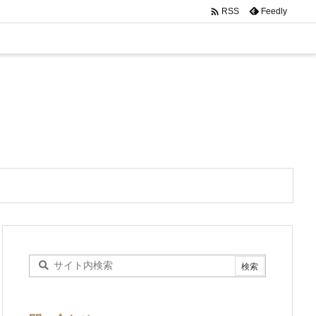

Feedly
RSS