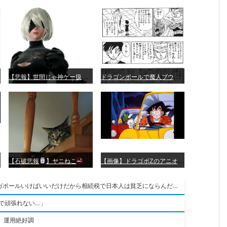
【
悲報】世間じゃ神ゲー扱いされてるけど個人的には「つまんねえ……」と思ったゲーム挙げてけ
ド
ラゴンボールで魔人ブウ編の人気が微妙な理由
wwwwwwwwwwwwwwwwwwwwwwwwwwwwwwwww
【
画像】ドラゴボZのアニオリ神回「ブルマvs巨大カニ」がこちら。ナメック星の海にドラゴボを落としたブルマと巨大カニのバトル
【石破悲報
】ヤニねこ
の原作ｗｗｗｗｗｗｗｗｗｗｗｗｗｗｗｗｗｗｗ
ChatGPT「日本人だけ重い相続税で貧乏になる?日本人もシンガポールいけばいいだけだから相続税で日本人は貧乏にならんだろ呆」
まで頑張れない…」
。運用絶好調