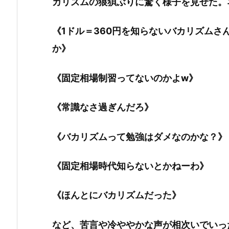
カリズムの狼狽ぶりに驚く様子を見せた。
《1ドル＝360円を知らないバカリズムさ
か》
《固定相場制習ってないのかよw》
《常識なさ過ぎんだろ》
《バカリズムって勉強はダメなのかな？》
《固定相場時代知らないとかねーわ》
《ほんとにバカリズムだった》
など、苦言や冷ややかな声が相次いでいっ