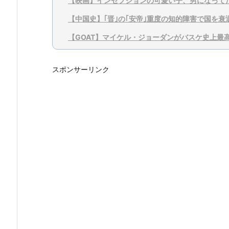
【映画】インセプションの可愛い子、男になって
【中国史】｢晋｣の｢安帝｣重度の知的障害で国を
【GOAT】マイケル・ジョーダンがバスケ史上最
スポンサーリンク