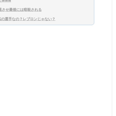
たwww
衰退させ最後には暗殺される
高の選手なの？レブロンじゃない？