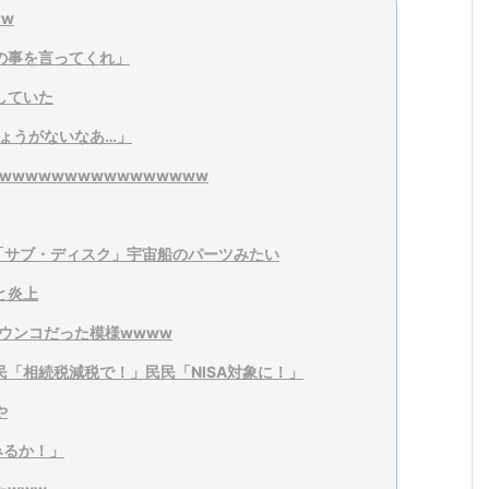
w
の事を言ってくれ」
していた
ょうがないなあ…」
wwwwwwwwwwwwwww
「サブ・ディスク」宇宙船のパーツみたい
と炎上
ウンコだった模様wwww
「相続税減税で！」民民「NISA対象に！」
や
てみるか！」