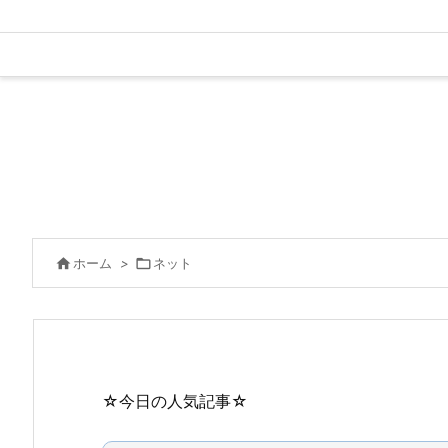

ホーム
>

ネット
☆今日の人気記事☆