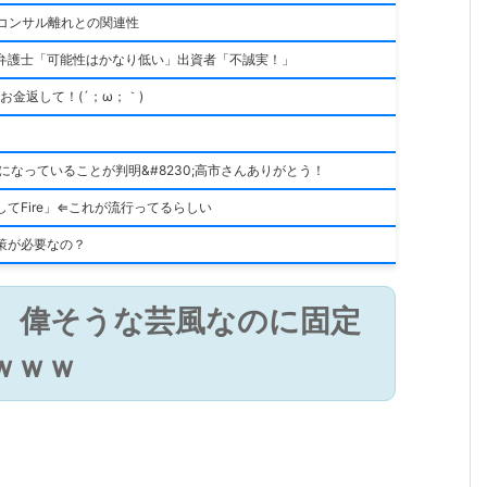
のコンサル離れとの関連性
弁護士「可能性はかなり低い」出資者「不誠実！」
お金返して！(´；ω；｀)
になっていることが判明&#8230;高市さんありがとう！
てFire」⇐これが流行ってるらしい
策が必要なの？
、偉そうな芸風なのに固定
ｗｗｗ