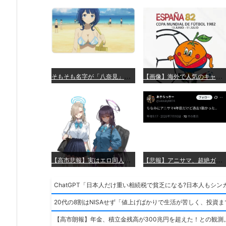
そ
もそも名字が「八奈見」って時点で明らかにヒロインじゃないだろ
【
画像】海外で人気のキャラクターが開示される
【
高市悲報】実はエロ同人でしか知らないアニメキャラ
【
悲報】アニサマ、超絶ガラコン
20代の8割はNISAせず「値上げばかりで生活が苦しく、投資
【高市朗報】年金、積立金残高が300兆円を超えた！との観測