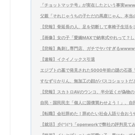
「チョットマッテ号」が実在したという事実www
父親「それじゃうちの子ただの馬鹿じゃん、本当
【悲報】骨延長の人、足を切断して車椅子生活を
【画像】女の子「愛嬌MAXで納車式やれって？し
【悲報】鳥刺し専門店、ガチでヤバすぎるwwwww
【速報】イクイノックス引退
エジプトの墓で発見された5000年前の謎の石器
すなずりかりん、無加工の顔がバスコショットだ
【悲報】スカトロAVのウンコ、半分近くが偽物の
自民・国民民主「個人に国債買わせよう！」、自民
【転職】会社辞めた！辞めたい社会人語り合おう
【就活】彡(^)(^)「openworkで弊社の評判見