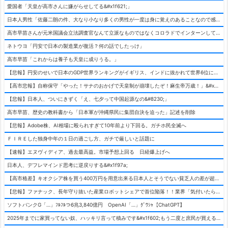
愛国者「天皇が高市さんに嫌がらせしてる&#x1f621;」
日本人男性「佐藤二朗の件、大なり小なり多くの男性が一度は身に覚えのあることなので感情論込みで決死擁護したくなる」
高市早苗さんが元米国議会立法調査官なんて立派なものではなくコロラドでインターンしてただけではないかという疑惑、徐々にバレ始める
ネトウヨ「円安で日本の製造業が復活？何の話でしたっけ」
高市早苗「これからは養子も天皇に成りうる。」
【悲報】円安のせいで日本のGDP世界ランキングがイギリス、インドに抜かれて世界6位に落ちてしまうwwwwwwwwwwww
【高市悲報】自称保守「やった！サナのおかげで天皇制が崩壊したぞ！麻生帝万歳！」&#x2b05;なにこれ
【悲報】日本人、ついにきずく「え、七夕って中国起源なの&#8230;」
高市早苗、歴史の教科書から「日本軍が沖縄県民に集団自決を迫った」記述を削除
【悲報】Adobe株、AI相場に殴られすぎて10年前より下回る。ガチホ民全滅へ
ＦＩＲＥした独身中年の１日の過ごし方、ガチで厳しいと話題に
【速報】エヌヴィディア、過去最高益。市場予想上回る 日経爆上げへ
日本人、デフレマインド思考に逆戻りする&#x1f97a;
【高市格差】キオクシア株を買う400万円を用意出来る日本人とそうでない貧乏人の差が超広まるって事よ
【悲報】ファナック、長年守り抜いた産業ロボットシェアで首位陥落！！業界「気付いたら一気に抜かれていた…」
ソフトバンクG「…」ﾌﾙﾌﾙつ6兆3,840億円 OpenAI「…」ｸﾞﾜｼｬ【ChatGPT】
2025年までに家買ってない奴、ハッキリ言って積みです&#x1f602;もう二度と庶民が買える値段になりません&#x1f602;&#x1f602;&#x1f602;