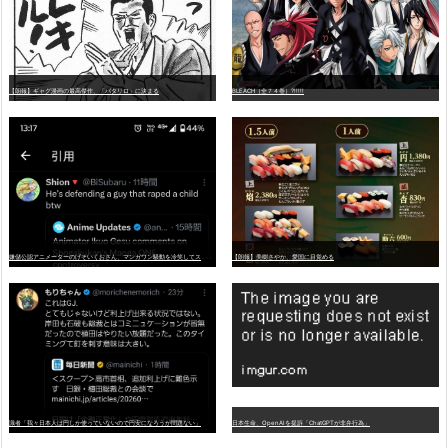
【朗報】ギャグ漫画の最高傑作、「パタリロ」に決まる
BLEACH（全７４巻）?!!!!!
嫌
儲公認アニメーターのげそいくおさん、マンガワン騒動を冷笑してスーパー大炎上
【朗報】美樹さやか、愛国に目覚める
識者「我々日本人は円しか使っていないので円安になろうが問題ない」
日本生命、OpenAIを提訴「ChatGPTが非弁行為」