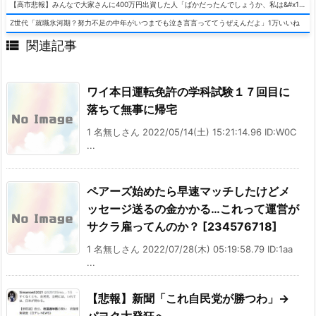
【高市悲報】みんなで大家さんに400万円出資した人「ばかだったんでしょうか、私は&#x1f622;」
Z世代「就職氷河期？努力不足の中年がいつまでも泣き言言っててうぜえんだよ」1万いいね

関連記事
ワイ本日運転免許の学科試験１７回目に
落ちて無事に帰宅
1 名無しさん 2022/05/14(土) 15:21:14.96 ID:W0C
...
ペアーズ始めたら早速マッチしたけどメ
ッセージ送るの金かかる…これって運営が
サクラ雇ってんのか？ [234576718]
1 名無しさん 2022/07/28(木) 05:19:58.79 ID:1aa
...
【悲報】新聞「これ自民党が勝つわ」→
パヨク大発狂へ…