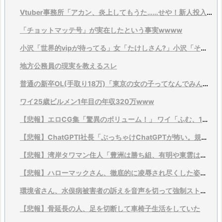
Vtuber事務所「アカン、炎上してもうた……せや！新人投入とゲーム大会乱発や！」
「チョットマッテ号」が実在したという事実wwww
小沢「世界的vipが待ってる」女「たけしさん?」小沢「それは言い過ぎ、そこまでではない」
地方公務員の現実を教えるスレ
普通の新卒OL(手取り18万)「東京の女の子ってなんでみんな40万円以上するバッグ持ってるの？不思議...
ワイ25歳ビルメン1年目の年収320万www
【悲報】エロCG集「驚異のボリューム！」 ワイ「ふむ、1万枚くらいはあるんだろうな？(ﾆﾔﾘ」
【悲報】ChatGPTI社長「ぶっちゃけChatGPTが怖い。規制すべきだわこれ」
【悲報】湾岸タワマン住人「豊洲は勝ち組、有明や東雲は負け」
【悲報】ハローマックさん、徹底的に凌辱され尽くした姿で見つかる。
環境省さん、水俣病被害者の訴えを音声を切って強制ストップするwwwwwwww
【悲報】骨延長の人、足を切断して車椅子生活をしていた