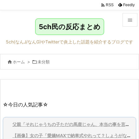

Feedly
RSS

5ch民の反応まとめ

メニュ
5ch(なんJ/なんG)やTwitterで炎上した話題を紹介するブログです

サイド

ホーム
>

未分類

前へ

次へ

検索
☆今日の人気記事☆
父親「それじゃうちの子ただの馬鹿じゃん、本当の事を言ってくれ」
【画像】女の子「愛嬌MAXで納車式やれって？しょうがないなあ…」