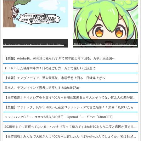
デ
トロイト・メタル・シティー ⇐これ、いまアニメ化したら、えらいことになってたよな？
【高市悲報】日本政府の成長戦略に「暗号資産」が消えるいったいなぜ…？
【悲報】Adobe株、AI相場に殴られすぎて10年前より下回る。ガチホ民全滅へ
ＦＩＲＥした独身中年の１日の過ごし方、ガチで厳しいと話題に
【速報】エヌヴィディア、過去最高益。市場予想上回る 日経爆上げへ
日本人、デフレマインド思考に逆戻りする&#x1f97a;
【高市格差】キオクシア株を買う400万円を用意出来る日本人とそうでない貧乏人の差が超広まるって事よ
【悲報】ファナック、長年守り抜いた産業ロボットシェアで首位陥落！！業界「気付いたら一気に抜かれていた…」
ソフトバンクG「…」ﾌﾙﾌﾙつ6兆3,840億円 OpenAI「…」ｸﾞﾜｼｬ【ChatGPT】
2025年までに家買ってない奴、ハッキリ言って積みです&#x1f602;もう二度と庶民が買える値段になりません&#x1f602;&#x1f602;&#x1f602;
【高市悲報】みんなで大家さんに400万円出資した人「ばかだったんでしょうか、私は&#x1f622;」