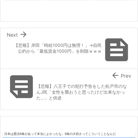

Next

【悲報】岸田「時給1000円は無理！」→自民
公約から「最低賃金1000円」を削除ｗｗｗ


Prev
【悲報】八王子での犯行予告をした松戸市のな
んJ民「女性を襲おうと思ったけど出来なかっ
た…」と供述
日本は憲法9条があって本当によかったな。9条の大切さってこういうことなんだ