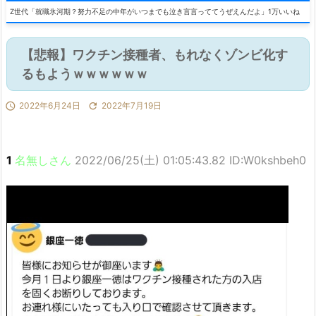
Z世代「就職氷河期？努力不足の中年がいつまでも泣き言言っててうぜえんだよ」1万いいね
【悲報】ワクチン接種者、もれなくゾンビ化す
るもようｗｗｗｗｗｗ

2022年6月24日

2022年7月19日
1
名無しさん
2022/06/25(土) 01:05:43.82 ID:W0kshbeh0