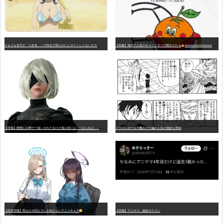
そもそも名字が「八奈見」って時点で明らかにヒロインじゃないだろ
【画像】海外で人気のキャラクターが開示される
wwwwwwwwwwwwwwwwwwwwwwwwwwwwwwwwwwwwwwwwwwwwwwwww
【
悲報】世間じゃ神ゲー扱いされてるけど個人的には「つまんねえ……」と思ったゲーム挙げてけ
ドラゴンボールで魔人ブウ編の人気が微妙な理由
【高市悲報】実はエロ同人でしか知らないアニメキャラ
【悲報】アニサマ、超絶ガラコン