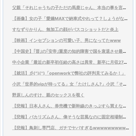
父親「それじゃうちの子ただの馬鹿じゃん、本当の事を言ってくれ」
【画像】女の子「愛嬌MAXで納車式やれって？しょうがないなあ…」
すなずりかりん、無加工の顔がバスコショットだと炎上
【映画】インセプションの可愛い子、男になってたwww
【中国史】｢晋｣の｢安帝｣重度の知的障害で国を衰退させ最後には暗殺される
中小企業「最近の新卒初任給の高さは異常、新卒に月収27万円とかありえない」
【就活】彡(^)(^)「openworkで弊社の評判見てみるか！」
小沢「世界的vipが待ってる」女「たけしさん?」小沢「それは言い過ぎ、そこまでではない」
野原しんのすけ、親のセックスを覗く
【悲報】日本人さん、券売機で新幹線のきっぷすら買えないアホばかりだった…
【悲報】バカリズムさん、偉そうな芸風なのに固定相場制も知らない模様ｗｗｗｗ
【悲報】鳥刺し専門店、ガチでヤバすぎるwwwwwwwwwwwwwwwwwwww