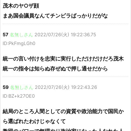
茂木のヤ○ザ顔
まあ国会議員なんてチンピラばっかりだがな
57
名無しさん
2022/07/26(火) 19:22:36.75
ID:PkFmgLGh0
統一の言い付けを忠実に実行しただけだけだろ茂木
統一の指令は知らぬ存ぜぬで押し通せだから
59
名無しさん
2022/07/26(火) 19:22:43.26
ID:BZ+k27OE0
結局のところ人間としての資質や政治能力で国民か
ら選ばれたわけじゃなくて