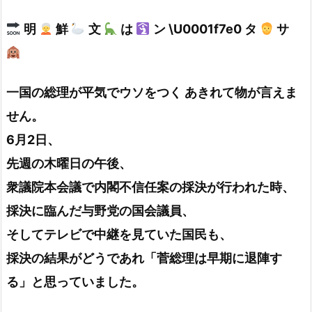
明
鮮
文
は
ン \U0001f7e0 タ
サ
一国の総理が平気でウソをつく あきれて物が言えま
せん。
6月2日、
先週の木曜日の午後、
衆議院本会議で内閣不信任案の採決が行われた時、
採決に臨んだ与野党の国会議員、
そしてテレビで中継を見ていた国民も、
採決の結果がどうであれ「菅総理は早期に退陣す
る」と思っていました。