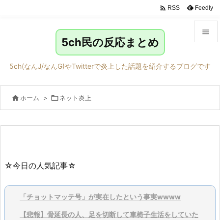

Feedly
RSS

5ch民の反応まとめ

メニュ
5ch(なんJ/なんG)やTwitterで炎上した話題を紹介するブログです

サイド

ホーム
>

ネット炎上

前へ

次へ

検索
☆今日の人気記事☆
「チョットマッテ号」が実在したという事実wwww
【悲報】骨延長の人、足を切断して車椅子生活をしていた