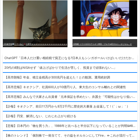
【
画像】ドラゴボZのアニオリ神回「ブルマvs巨大カニ」がこちら。ナメック星の海にドラゴボを落としたブルマと巨大カニのバトル
【石破悲報
】ヤニねこ
の原作ｗｗｗｗｗｗｗｗｗｗｗｗｗｗｗｗｗｗｗ
ChatGPT「日本人だけ重い相続税で貧乏になる?日本人もシンガポールいけばいいだけだから相続税で日本人は貧乏にならんだろ呆」
20代の8割はNISAせず「値上げばかりで生活が苦しく、投資まで頑張れない…」
【高市朗報】年金、積立金残高が300兆円を超えた！との観測。運用絶好調
【高市悲報】キオクシア、社員600人が10億円り人、東大生のコンサル離れとの関連性
【高市悲報】みんなで大家さん出資者「元本保証を求めたい」弁護士「可能性はかなり低い」出資者「不誠実！」
【訃報】キオクシア、前日11万円から9万2千円に歴史的大暴落 お金返して！(´；ω；｀)
【訃報】円安、解消しない、じわじわ上がり続ける
【悲報】日本円の「物を買う力」、1986年と比べると半分以下になっていることが判明&#8230;高市さんありがとう！
【株のトレンド】「個別株で一発当てて、その益をオルカンにしてFire」⇐これが流行ってるらしい