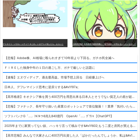
デ
トロイト・メタル・シティー ⇐これ、いまアニメ化したら、えらいことになってたよな？
【高市悲報】日本政府の成長戦略に「暗号資産」が消えるいったいなぜ…？
【悲報】Adobe株、AI相場に殴られすぎて10年前より下回る。ガチホ民全滅へ
ＦＩＲＥした独身中年の１日の過ごし方、ガチで厳しいと話題に
【速報】エヌヴィディア、過去最高益。市場予想上回る 日経爆上げへ
日本人、デフレマインド思考に逆戻りする&#x1f97a;
【高市格差】キオクシア株を買う400万円を用意出来る日本人とそうでない貧乏人の差が超広まるって事よ
【悲報】ファナック、長年守り抜いた産業ロボットシェアで首位陥落！！業界「気付いたら一気に抜かれていた…」
ソフトバンクG「…」ﾌﾙﾌﾙつ6兆3,840億円 OpenAI「…」ｸﾞﾜｼｬ【ChatGPT】
2025年までに家買ってない奴、ハッキリ言って積みです&#x1f602;もう二度と庶民が買える値段になりません&#x1f602;&#x1f602;&#x1f602;
【高市悲報】みんなで大家さんに400万円出資した人「ばかだったんでしょうか、私は&#x1f622;」