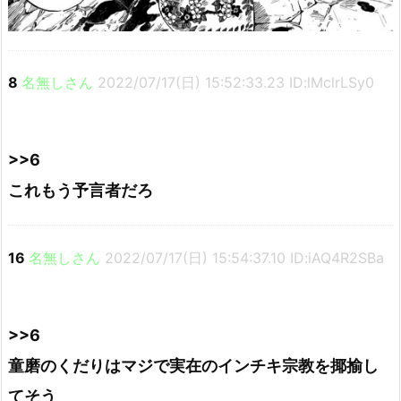
8
名無しさん
2022/07/17(日) 15:52:33.23 ID:lMclrLSy0
>>6
これもう予言者だろ
16
名無しさん
2022/07/17(日) 15:54:37.10 ID:iAQ4R2SBa
>>6
童磨のくだりはマジで実在のインチキ宗教を揶揄し
てそう