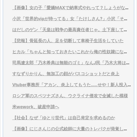
【画像】女の子「愛嬌MAXで納車式やれって？しょうがないなあ…」
小沢「世界的vipが待ってる」女「たけしさん?」小沢「それは言い過ぎ、そこまでではない」
はだしのゲン「天皇は戦争の最高責任者じゃ。土下座して謝るんがあたりまえじゃ！」
【悲報】骨延長の人、足を切断して車椅子生活をしていた
ヒカル「ちゃんと知っておきたいこれから俺の性奴隷になる変態の本当の姿を」
司馬遼太郎「乃木希典は無能のゴミ」なんJ民「乃木大将は有能」
すなずりかりん、無加工の顔がバスコショットだと炎上
Vtuber事務所「アカン、炎上してもうた……せや！新人投入とゲーム大会乱発や！」
ロシア軍のスペツナズさん、ウクライナ侵攻で全滅した模様
米wework、破産申請へ
【社会】なぜ「ゆとり世代」は自己肯定を求めるのか
【画像】にじさんじの公式絵師に大量のトレパクが発覚してしまうw w w w w