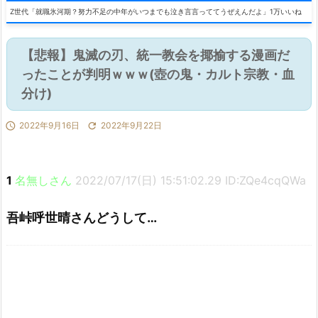
Z世代「就職氷河期？努力不足の中年がいつまでも泣き言言っててうぜえんだよ」1万いいね
【悲報】鬼滅の刃、統一教会を揶揄する漫画だ
ったことが判明ｗｗｗ(壺の鬼・カルト宗教・血
分け)

2022年9月16日

2022年9月22日
1
名無しさん
2022/07/17(日) 15:51:02.29 ID:ZQe4cqQWa
吾峠呼世晴さんどうして…