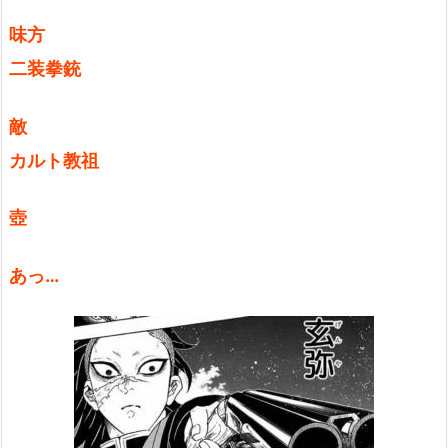
味方
二装拳銃
敵
カルト教祖
壺
あっ…