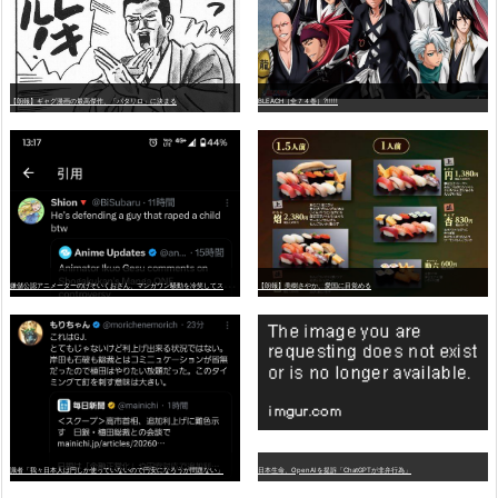
【朗報】ギャグ漫画の最高傑作、「パタリロ」に決まる
BLEACH（全７４巻）?!!!!!
嫌
儲公認アニメーターのげそいくおさん、マンガワン騒動を冷笑してスーパー大炎上
【朗報】美樹さやか、愛国に目覚める
識者「我々日本人は円しか使っていないので円安になろうが問題ない」
日本生命、OpenAIを提訴「ChatGPTが非弁行為」