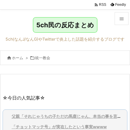

Feedly
RSS

5ch民の反応まとめ

メニュ
5ch(なんJ/なんG)やTwitterで炎上した話題を紹介するブログです

サイド

ホーム
>

統一教会

前へ

次へ

検索
☆今日の人気記事☆
父親「それじゃうちの子ただの馬鹿じゃん、本当の事を言ってくれ」
「チョットマッテ号」が実在したという事実wwww