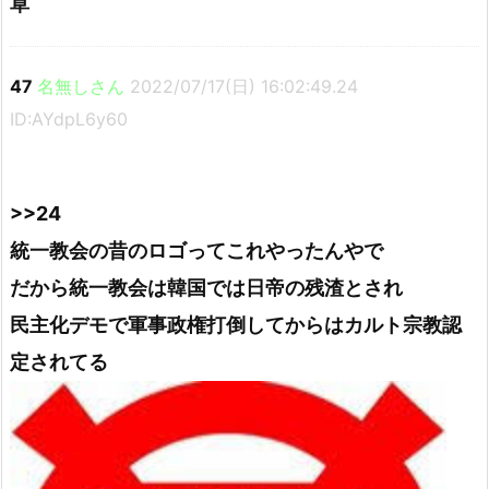
草
47
名無しさん
2022/07/17(日) 16:02:49.24
ID:AYdpL6y60
>>24
統一教会の昔のロゴってこれやったんやで
だから統一教会は韓国では日帝の残渣とされ
民主化デモで軍事政権打倒してからはカルト宗教認
定されてる