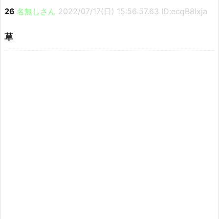
26
名無しさん
2022/07/17(日) 15:56:57.63 ID:ecqB8Ixja
草