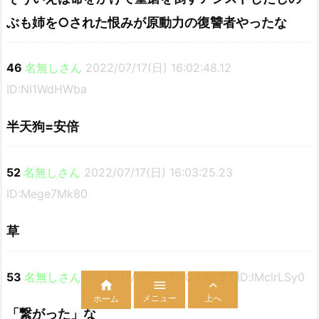
ぶも姉を○された恨みが原動力の復讐者やったな
46
名無しさん
2022/07/17(日) 16:02:48.12
ID:NI1WdHWba
半天狗=安倍
52
名無しさん
2022/07/17(日) 16:03:25.23
ID:Mege7Mk80
草
53
名無しさん
2022/07/17(日) 16:03:43.23 ID:lMclrLSy0



メニュー
上へ
ホーム
「繋がった」な