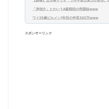
【朗報】五月病マリオ「ラルキ君は実力がある。
「岸信介」とかいうA級戦犯の売国奴www
ワイ25歳ビルメン1年目の年収320万www
スポンサーリンク