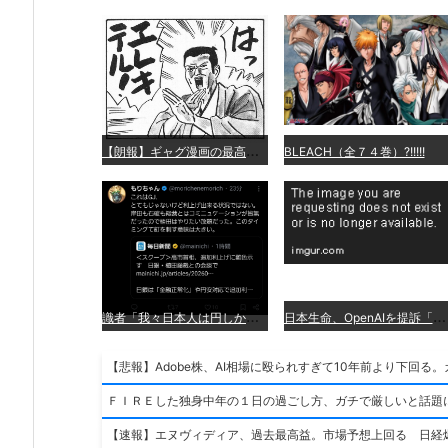
【
朗報】ギャグ漫画の最高傑作、「パタリロ」に決まる
BLEACH（全７４巻）?!!!!!
識
者「我々日本人は円しか使っていないので円安になろうが問題ない」
日
本生命、OpenAIを提訴「ChatGPTが非弁行為」
【悲報】Adobe株、AI相場に殴られすぎて10年前より下回る
ＦＩＲＥした独身中年の１日の過ごし方、ガチで厳しいと話題
【速報】エヌヴィディア、過去最高益。市場予想上回る 日経