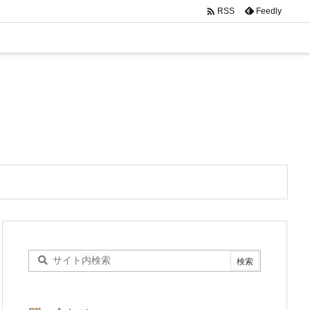

Feedly
RSS