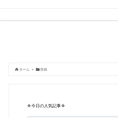

ホーム
>

投稿
☆今日の人気記事☆