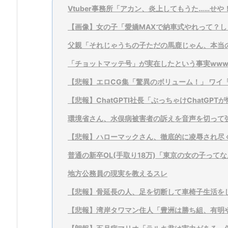
Vtuber事務所「アカン、炎上してもうた……せ
【画像】女の子「愛嬌MAXで納車式やれって？し
父親「それじゃうちの子ただの馬鹿じゃん、本当
「チョットマッテ号」が実在したという事実www
【悲報】エロCG集「驚異のボリューム！」 ワイ「
【悲報】ChatGPTI社長「ぶっちゃけChatGP
環境省さん、水俣病被害者の訴えを音声を切って強
【悲報】ハローマックさん、徹底的に凌辱され尽
普通の新卒OL(手取り18万)「東京の女の子ってな
地方公務員の現実を教えるスレ
【悲報】骨延長の人、足を切断して車椅子生活を
【悲報】湾岸タワマン住人「豊洲は勝ち組、有明