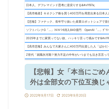
日本人、デフレマインド思考に逆戻りする&#x1f97a;
【高市格差】キオクシア株を買う400万円を用意出来る日本人
【悲報】ファナック、長年守り抜いた産業ロボットシェアで首
ソフトバンクG「…」ﾌﾙﾌﾙつ6兆3,840億円 OpenAI「…」ｸﾞﾜｼ
【高市悲報】みんなで大家さんに400万円出資した人「ばかだった
Z世代「就職氷河期？努力不足の中年がいつまでも泣き言言っ
【悲報】女「本当にごめ
外は全部女の下位互換じ

2022年9月17日

2023年9月20日