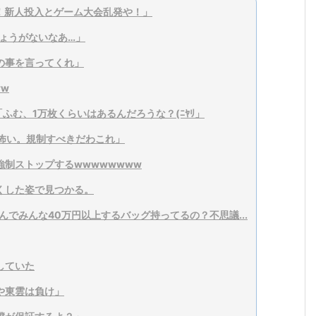
や！新人投入とゲーム大会乱発や！」
ょうがないなあ…」
の事を言ってくれ」
w
ふむ、1万枚くらいはあるんだろうな？(ﾆﾔﾘ」
Tが怖い。規制すべきだわこれ」
制ストップするwwwwwwww
くした姿で見つかる。
んでみんな40万円以上するバッグ持ってるの？不思議...
していた
や東雲は負け」