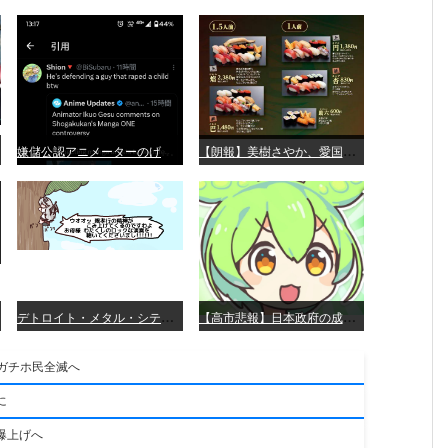
嫌
儲公認アニメーターのげそいくおさん、マンガワン騒動を冷笑してスーパー大炎上
【
朗報】美樹さやか、愛国に目覚める
デ
トロイト・メタル・シティー ⇐これ、いまアニメ化したら、えらいことになってたよな？
【
高市悲報】日本政府の成長戦略に「暗号資産」が消えるいったいなぜ…？
。ガチホ民全滅へ
に
爆上げへ