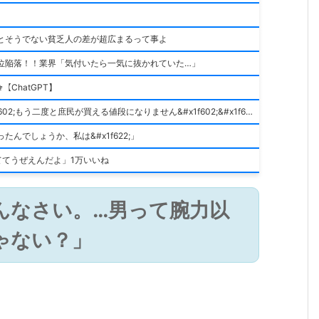
とそうでない貧乏人の差が超広まるって事よ
位陥落！！業界「気付いたら一気に抜かれていた…」
ｬ【ChatGPT】
2025年までに家買ってない奴、ハッキリ言って積みです&#x1f602;もう二度と庶民が買える値段になりません&#x1f602;&#x1f602;&#x1f602;
んでしょうか、私は&#x1f622;」
ててうぜえんだよ」1万いいね
んなさい。…男って腕力以
ゃない？」