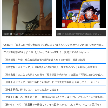
【
画像】ドラゴボZのアニオリ神回「ブルマvs巨大カニ」がこちら。ナメック星の海にドラゴボを落としたブルマと巨大カニのバトル
【石破悲報
】ヤニねこ
の原作ｗｗｗｗｗｗｗｗｗｗｗｗｗｗｗｗｗｗｗ
ChatGPT「日本人だけ重い相続税で貧乏になる?日本人もシンガポールいけばいいだけだから相続税で日本人は貧乏にならんだろ呆」
20代の8割はNISAせず「値上げばかりで生活が苦しく、投資まで頑張れない…」
【高市朗報】年金、積立金残高が300兆円を超えた！との観測。運用絶好調
【高市悲報】キオクシア、社員600人が10億円り人、東大生のコンサル離れとの関連性
【高市悲報】みんなで大家さん出資者「元本保証を求めたい」弁護士「可能性はかなり低い」出資者「不誠実！」
【訃報】キオクシア、前日11万円から9万2千円に歴史的大暴落 お金返して！(´；ω；｀)
【訃報】円安、解消しない、じわじわ上がり続ける
【悲報】日本円の「物を買う力」、1986年と比べると半分以下になっていることが判明&#8230;高市さんありがとう！
【株のトレンド】「個別株で一発当てて、その益をオルカンにしてFire」⇐これが流行ってるらしい