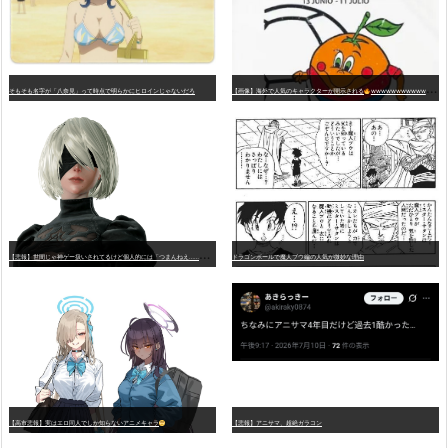
そもそも名字が「八奈見」って時点で明らかにヒロインじゃないだろ
【画像】海外で人気のキャラクターが開示される
wwwwwwwwwwwwwwwwwwwwwwwwwwwwwwwwwwwwwwwwwwwwwwwww
【
悲報】世間じゃ神ゲー扱いされてるけど個人的には「つまんねえ……」と思ったゲーム挙げてけ
ドラゴンボールで魔人ブウ編の人気が微妙な理由
【高市悲報】実はエロ同人でしか知らないアニメキャラ
【悲報】アニサマ、超絶ガラコン