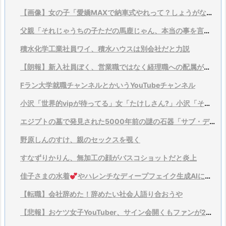
【画像】女の子「愛嬌MAXで納車式やれって？しょうがないなあ…」
父親「それじゃうちの子ただの馬鹿じゃん、本当の事を言ってくれ」
積水化学工業社員ワイ、積水ハウスは別会社だと力説
【朗報】新入社員ぼく、営業職ではなく経理職への配属が決まりガチで嬉しすぎて咽び泣く………………
Fラン大学就職チャンネルとかいうYouTubeチャンネル
小沢「世界的vipが待ってる」女「たけしさん?」小沢「それは言い過ぎ、そこまでではない」
エジプトの墓で発見された5000年前の謎の石器「サブ・ディスク」宇宙船のパーツみたい
野原しんのすけ、親のセックスを覗く
すなずりかりん、無加工の顔がバスコショットだと炎上
佳子さまの水着
やハレンチなディープフェイク生成AIに宮内庁がブチギレwwwwww
【転職】会社辞めた！辞めたい社会人語り合おうや
【悲報】おケツ女子YouTuber、サイン会開くもファンが2人しか来ず咽び泣く