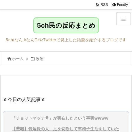

Feedly
RSS

5ch民の反応まとめ

メニュ
5ch(なんJ/なんG)やTwitterで炎上した話題を紹介するブログです

サイド

ホーム
>

政治

前へ

次へ

検索
☆今日の人気記事☆
「チョットマッテ号」が実在したという事実wwww
【悲報】骨延長の人、足を切断して車椅子生活をしていた