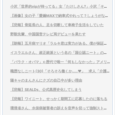
小沢「世界的vipが待ってる」女「たけしさん?」小沢「それは言い過ぎ、そこまでではない」
【画像】女の子「愛嬌MAXで納車式やれって？しょうがないなあ…」
【悲報】骨延長の人、足を切断して車椅子生活をしていた
野獣先輩、中国国営テレビ局デビューを果たす
【朗報】五月病マリオ「ラルキ君は実力がある。僕が保証するよ？」
イスラエルさん、超正統派という名の「国公認ニート」の増加が社会問題に
「バラク・オバマ」←歴代で唯一「何もしなかった」アメリカ大統領
職歴なしニート(30)「そろそろ働くか……♥」 求人「介護！運送！警備！工場！ses！...
陽キャのまんさんにクズの自己中が多い理由
【悲報】SEALDs、公式黒歴史化してしまう
【悲報】ワイニート、せっかく期間工に応募したのに落ちる
環境省さん、水俣病被害者の訴えを音声を切って強制ストップするwwwwwwww