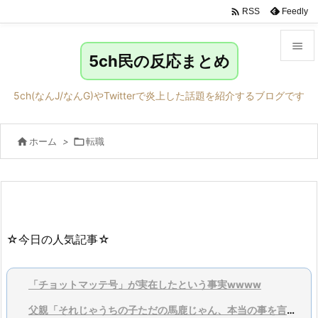

Feedly
RSS

5ch民の反応まとめ

メニュ
5ch(なんJ/なんG)やTwitterで炎上した話題を紹介するブログです

サイド

ホーム
>

転職

前へ

次へ

検索
☆今日の人気記事☆
「チョットマッテ号」が実在したという事実wwww
父親「それじゃうちの子ただの馬鹿じゃん、本当の事を言ってくれ」