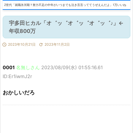
Z世代「就職氷河期？努力不足の中年がいつまでも泣き言言っててうぜえんだよ」1万いいね
宇多田ヒカル「オ゛ッ゛オ゛ッ゛オ゛ッ゛♪」←
年収800万

2023年10月21日

2023年11月2日
0001
名無しさん
2023/08/09(水) 01:55:16.61
ID:Er1iwmJ2r
おかしいだろ