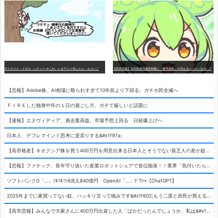
デ
トロイト・メタル・シティー ⇐これ、いまアニメ化したら、えらいことになってたよな？
【高市悲報】日本政府の成長戦略に「暗号資産」が消えるいったいなぜ…？
【悲報】Adobe株、AI相場に殴られすぎて10年前より下回る。ガチホ民全滅へ
ＦＩＲＥした独身中年の１日の過ごし方、ガチで厳しいと話題に
【速報】エヌヴィディア、過去最高益。市場予想上回る 日経爆上げへ
日本人、デフレマインド思考に逆戻りする&#x1f97a;
【高市格差】キオクシア株を買う400万円を用意出来る日本人とそうでない貧乏人の差が超広まるって事よ
【悲報】ファナック、長年守り抜いた産業ロボットシェアで首位陥落！！業界「気付いたら一気に抜かれていた…」
ソフトバンクG「…」ﾌﾙﾌﾙつ6兆3,840億円 OpenAI「…」ｸﾞﾜｼｬ【ChatGPT】
2025年までに家買ってない奴、ハッキリ言って積みです&#x1f602;もう二度と庶民が買える値段になりません&#x1f602;&#x1f602;&#x1f602;
【高市悲報】みんなで大家さんに400万円出資した人「ばかだったんでしょうか、私は&#x1f622;」