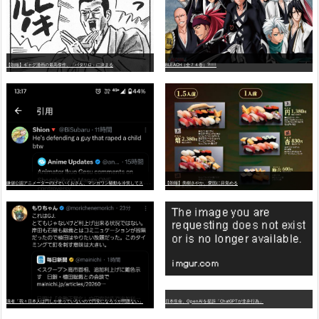
【朗報】ギャグ漫画の最高傑作、「パタリロ」に決まる
BLEACH（全７４巻）?!!!!!
嫌
儲公認アニメーターのげそいくおさん、マンガワン騒動を冷笑してスーパー大炎上
【朗報】美樹さやか、愛国に目覚める
識者「我々日本人は円しか使っていないので円安になろうが問題ない」
日本生命、OpenAIを提訴「ChatGPTが非弁行為」