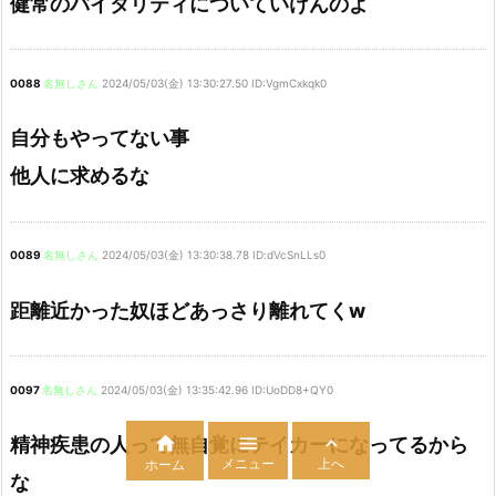
健常のバイタリティについていけんのよ
0088
名無しさん
2024/05/03(金) 13:30:27.50 ID:VgmCxkqk0
自分もやってない事
他人に求めるな
0089
名無しさん
2024/05/03(金) 13:30:38.78 ID:dVcSnLLs0
距離近かった奴ほどあっさり離れてくw
0097
名無しさん
2024/05/03(金) 13:35:42.96 ID:UoDD8+QY0



精神疾患の人って無自覚にテイカーになってるから
メニュー
上へ
ホーム
な