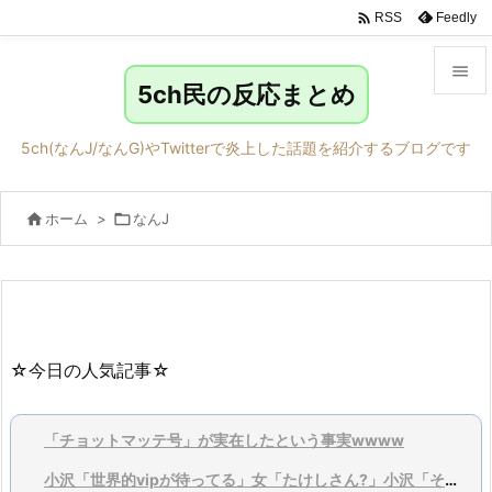

Feedly
RSS

5ch民の反応まとめ

メニュ
5ch(なんJ/なんG)やTwitterで炎上した話題を紹介するブログです

サイド

ホーム
>

なんJ

前へ

次へ

検索
☆今日の人気記事☆
「チョットマッテ号」が実在したという事実wwww
小沢「世界的vipが待ってる」女「たけしさん?」小沢「それは言い過ぎ、そこまでではない」