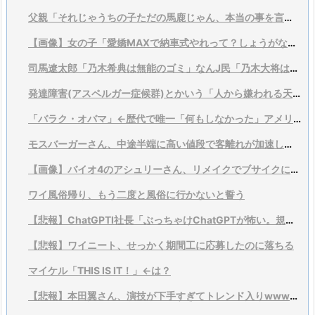
父親「それじゃうちの子ただの馬鹿じゃん、本当の事を言ってくれ」
【画像】女の子「愛嬌MAXで納車式やれって？しょうがないなあ…」
司馬遼太郎「乃木希典は無能のゴミ」なんJ民「乃木大将は有能」
発達障害(アスペルガー症候群)とかいう「人から嫌われる天才」
「バラク・オバマ」←歴代で唯一「何もしなかった」アメリカ大統領
モスバーガーさん、中途半端に高い値段で客離れが加速してしまうｗｗｗｗｗｗｗ
【画像】バイオ4のアシュリーさん、リメイクでブサイクになる
ワイ風俗帰り、もう二度と風俗に行かないと誓う
【悲報】ChatGPTI社長「ぶっちゃけChatGPTが怖い。規制すべきだわこれ」
【悲報】ワイニート、せっかく期間工に応募したのに落ちる
マイケル「THIS IS IT！」←は？
【悲報】本田翼さん、演技が下手すぎてトレンド入りwwwwwww