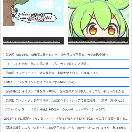
デ
トロイト・メタル・シティー ⇐これ、いまアニメ化したら、えらいことになってたよな？
【高市悲報】日本政府の成長戦略に「暗号資産」が消えるいったいなぜ…？
【悲報】Adobe株、AI相場に殴られすぎて10年前より下回る。ガチホ民全滅へ
ＦＩＲＥした独身中年の１日の過ごし方、ガチで厳しいと話題に
【速報】エヌヴィディア、過去最高益。市場予想上回る 日経爆上げへ
日本人、デフレマインド思考に逆戻りする&#x1f97a;
【高市格差】キオクシア株を買う400万円を用意出来る日本人とそうでない貧乏人の差が超広まるって事よ
【悲報】ファナック、長年守り抜いた産業ロボットシェアで首位陥落！！業界「気付いたら一気に抜かれていた…」
ソフトバンクG「…」ﾌﾙﾌﾙつ6兆3,840億円 OpenAI「…」ｸﾞﾜｼｬ【ChatGPT】
2025年までに家買ってない奴、ハッキリ言って積みです&#x1f602;もう二度と庶民が買える値段になりません&#x1f602;&#x1f602;&#x1f602;
【高市悲報】みんなで大家さんに400万円出資した人「ばかだったんでしょうか、私は&#x1f622;」