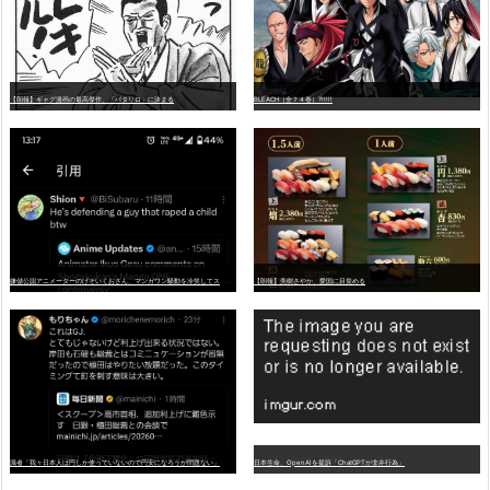
【朗報】ギャグ漫画の最高傑作、「パタリロ」に決まる
BLEACH（全７４巻）?!!!!!
嫌
儲公認アニメーターのげそいくおさん、マンガワン騒動を冷笑してスーパー大炎上
【朗報】美樹さやか、愛国に目覚める
識者「我々日本人は円しか使っていないので円安になろうが問題ない」
日本生命、OpenAIを提訴「ChatGPTが非弁行為」