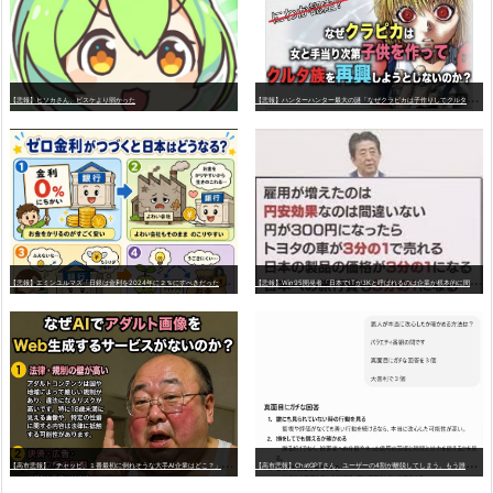
【
悲報】ハンターハンター最大の謎「なぜクラピカは子作りしてクルタ族を再興しようとしないのか？」 誰も答えられない・・・・・
【悲報】ヒソカさん、ビスケより弱かった
【
悲報】エミンユルマズ「日銀は金利を2024年に２％にすべきだった、２％で景気が悪くなるなら生産性が低い利益が出せない企業、潰れろ
【
悲報】Win95開発者「日本でITが3Kと呼ばれるのは企業が根本的に間違っている。次はAI敗戦が来る。口だけでこの国は何も学ばない」
【
高市悲報】「チャッピ、１番最初に倒れそうな大手AI企業はどこ？」チャッピ「OpenAIです」私「君じゃん」チャッピ「そうです」
【
高市悲報】ChatGPTさん、ユーザーの4割が離脱してしまう。もう誰も使ってない模様 9割が「無断でデータ利用」を懸念