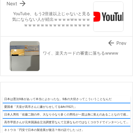

Next
YouTube、もう2倍速以上じゃないと見る
気にならない人が続出ｗｗｗｗwｗｗｗｗ
ｗｗｗｗｗｗｗｗｗｗｗｗｗｗｗｗ

Prev
ワイ、楽天カードの審査に落ちるwwww
日本は憲法9条があって本当によかったな。9条の大切さってこういうことなんだ
愛国者「天皇が高市さんに嫌がらせしてる&#x1f621;」
日本人男性「佐藤二朗の件、大なり小なり多くの男性が一度は身に覚えのあることなので感情論込みで決死擁護したくなる」
高市早苗さんが元米国議会立法調査官なんて立派なものではなくコロラドでインターンしてただけではないかという疑惑、徐々にバレ始める
ネトウヨ「円安で日本の製造業が復活？何の話でしたっけ」