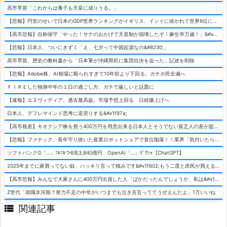
高市早苗「これからは養子も天皇に成りうる。」
【悲報】円安のせいで日本のGDP世界ランキングがイギリス、インドに抜かれて世界6位に落ちてしまうwwwwwwwwwwww
【高市悲報】自称保守「やった！サナのおかげで天皇制が崩壊したぞ！麻生帝万歳！」&#x2b05;なにこれ
【悲報】日本人、ついにきずく「え、七夕って中国起源なの&#8230;」
高市早苗、歴史の教科書から「日本軍が沖縄県民に集団自決を迫った」記述を削除
【悲報】Adobe株、AI相場に殴られすぎて10年前より下回る。ガチホ民全滅へ
ＦＩＲＥした独身中年の１日の過ごし方、ガチで厳しいと話題に
【速報】エヌヴィディア、過去最高益。市場予想上回る 日経爆上げへ
日本人、デフレマインド思考に逆戻りする&#x1f97a;
【高市格差】キオクシア株を買う400万円を用意出来る日本人とそうでない貧乏人の差が超広まるって事よ
【悲報】ファナック、長年守り抜いた産業ロボットシェアで首位陥落！！業界「気付いたら一気に抜かれていた…」
ソフトバンクG「…」ﾌﾙﾌﾙつ6兆3,840億円 OpenAI「…」ｸﾞﾜｼｬ【ChatGPT】
2025年までに家買ってない奴、ハッキリ言って積みです&#x1f602;もう二度と庶民が買える値段になりません&#x1f602;&#x1f602;&#x1f602;
【高市悲報】みんなで大家さんに400万円出資した人「ばかだったんでしょうか、私は&#x1f622;」
Z世代「就職氷河期？努力不足の中年がいつまでも泣き言言っててうぜえんだよ」1万いいね

関連記事