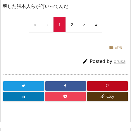
壊した張本人らが何いってんだ
«
‹
1
2
›
»

政治

Posted by
oruka
Copy