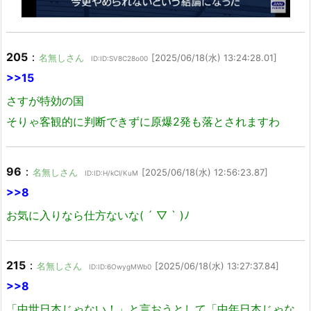
205
：
名無しさん
[2025/06/18(水) 13:24:28.01]
ID:ID:SV8C28o00
>>15
さすが特効の国
そりゃ客観的に判断できずに原爆2発も落とされますわ
96
：
名無しさん
[2025/06/18(水) 12:56:23.87]
ID:ID:H/kCl/KuM
>>8
お気に入りなら仕方ないな( ´ ▽ ` )ﾉ
215
：
名無しさん
[2025/06/18(水) 13:27:37.84]
ID:ID:6OwygMWb0
>>8
「中世日本じゃない！」と言おうとして「中年日本じゃな