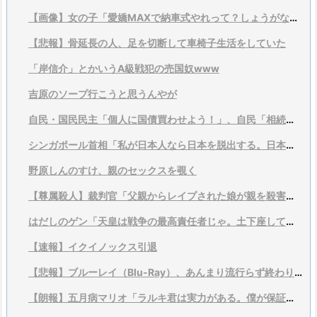
【画像】女の子「愛嬌MAXで納車式やれって？しょうがないなあ…」
【悲報】骨延長の人、足を切断して車椅子生活をしていた
「岸信介」とかいうA級戦犯の売国奴www
吉原のソープ行こうと思うんやが
自民・国民民主「個人に国債買わせよう！」、自民「相続税減税で！」民民「NISA対象に！」
シンガポール首相「私が日本人なら日本を脱出する。日本には未来が見えない」
野原しんのすけ、親のセックスを覗く
【尊属殺人】裁判官「父親からレイプされた娘が親を殺害した事件、今の法律やと実刑は確定…せや!!」
はだしのゲン「天皇は戦争の最高責任者じゃ。土下座して謝るんがあたりまえじゃ！」
【速報】イクイノックス引退
【悲報】ブルーレイ（Blu-Ray）、あんまり流行らず終わりそう。何が駄目だった？
【朗報】五月病マリオ「ラルキ君は実力がある。僕が保証するよ？」