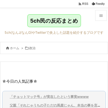

Feedly
RSS

5ch民の反応まとめ

メニュ
5ch(なんJ/なんG)やTwitterで炎上した話題を紹介するブログです

サイド

ホーム
>

政治

前へ

次へ

検索
☆今日の人気記事☆
「チョットマッテ号」が実在したという事実wwww
父親「それじゃうちの子ただの馬鹿じゃん、本当の事を言ってくれ」