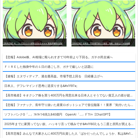
【
高市悲報】AI、ついにサイバー攻撃を試みるｗｗｗ 英政府機関の試験中に暴走「架空人物になり承認要求」
【
高市悲報】全東信、1130億円借りて破産 地銀、信金など34金融機関の539億円超が焦げ付き危機、なお半数は未公表
【悲報】Adobe株、AI相場に殴られすぎて10年前より下回る。ガチホ民全滅へ
ＦＩＲＥした独身中年の１日の過ごし方、ガチで厳しいと話題に
【速報】エヌヴィディア、過去最高益。市場予想上回る 日経爆上げへ
日本人、デフレマインド思考に逆戻りする&#x1f97a;
【高市格差】キオクシア株を買う400万円を用意出来る日本人とそうでない貧乏人の差が超広まるって事よ
【悲報】ファナック、長年守り抜いた産業ロボットシェアで首位陥落！！業界「気付いたら一気に抜かれていた…」
ソフトバンクG「…」ﾌﾙﾌﾙつ6兆3,840億円 OpenAI「…」ｸﾞﾜｼｬ【ChatGPT】
2025年までに家買ってない奴、ハッキリ言って積みです&#x1f602;もう二度と庶民が買える値段になりません&#x1f602;&#x1f602;&#x1f602;
【高市悲報】みんなで大家さんに400万円出資した人「ばかだったんでしょうか、私は&#x1f622;」